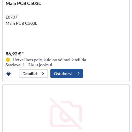
Main PCB C503L
E8707
Main PCB C503L
86,92 € *
Hetkel laos pole, kuid on võimalik tellida
Saadaval 1 - 2 kuu jooksul
Ostukorvi
Detailid