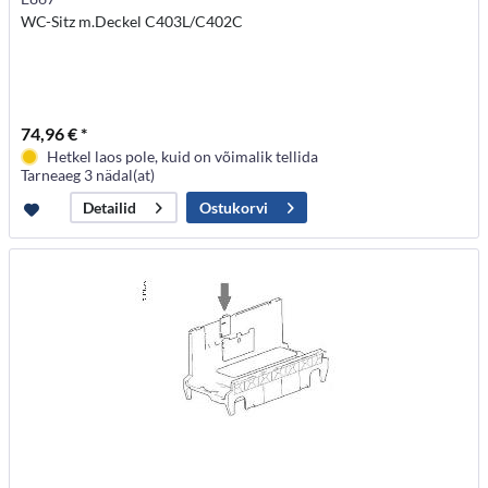
WC-Sitz m.Deckel C403L/C402C
74,96 € *
Hetkel laos pole, kuid on võimalik tellida
Tarneaeg 3 nädal(at)
Ostukorvi
Detailid