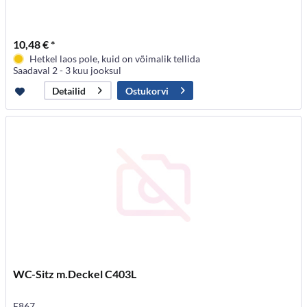
10,48 € *
Hetkel laos pole, kuid on võimalik tellida
Saadaval 2 - 3 kuu jooksul
Ostukorvi
Detailid
WC-Sitz m.Deckel C403L
E867