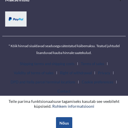
* Kõik hinnad sisaldavad seadusega sätestatud käibemaksu. Teatud juhtudel
lisanduvad kauba hinnale saatekulud.
Shipping terms and shipping costs
Terms of sales
Validity of terms of sales
Right of withdrawal
Privacy
DPD and Itella parcel terminal locations
Cookie preferences
Contact
Teile parima funktsionaalsuse tagamiseks kasutab see veebileht
küpsiseid.
Rohkem informatsiooni
Nõus