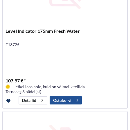
Level Indicator 175mm Fresh Water
E13725
107,97 € *
Hetkel laos pole, kuid on võimalik tellida
Tarneaeg 3 nädal(at)
Ostukorvi
Detailid