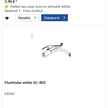
5,90 € *
Hetkel laos pole, kuid on võimalik tellida
Saadaval 1 - 2 kuu jooksul
Ostukorvi
Detailid
Flushtube white SC-402
E8540