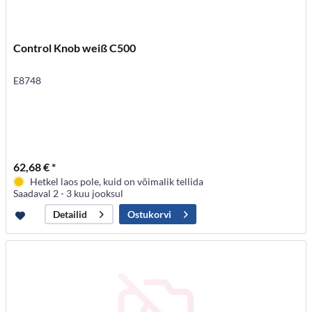
Control Knob weiß C500
E8748
62,68 € *
Hetkel laos pole, kuid on võimalik tellida
Saadaval 2 - 3 kuu jooksul
Ostukorvi
Detailid