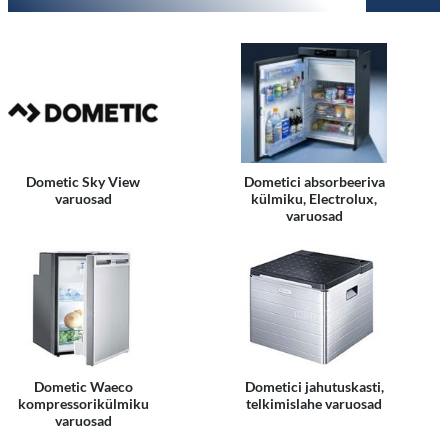
epood@matka
Dometic Sky View
Dometici absorbeeriva
varuosad
külmiku, Electrolux,
varuosad
Dometic Waeco
Dometici jahutuskasti,
kompressorikülmiku
telkimislahe varuosad
varuosad