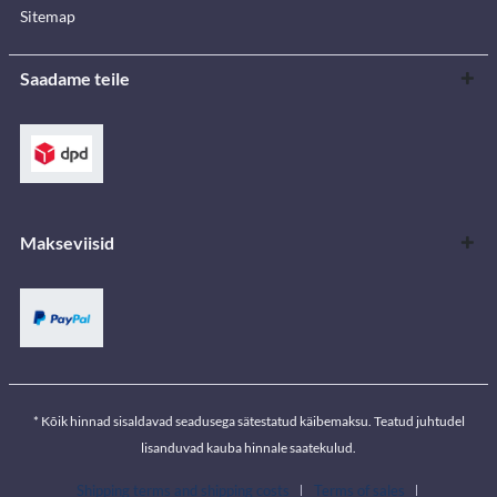
Sitemap
Saadame teile
Makseviisid
* Kõik hinnad sisaldavad seadusega sätestatud käibemaksu. Teatud juhtudel
lisanduvad kauba hinnale saatekulud.
Shipping terms and shipping costs
Terms of sales