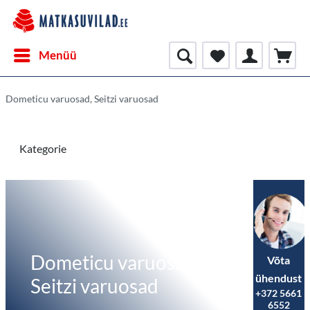
Menüü
Dometicu varuosad, Seitzi varuosad
Kategorie
Dometicu varuosad,
Võta
ühendust
Seitzi varuosad
+372 5661
6552