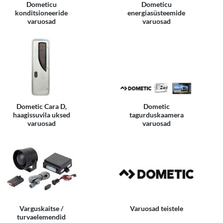
Dometicu
Dometicu
konditsioneeride
energiasüsteemide
varuosad
varuosad
Dometic Cara D,
Dometic
haagissuvila uksed
tagurduskaamera
varuosad
varuosad
Varguskaitse /
Varuosad teistele
turvaelemendid