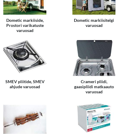
Dometic markiiside,
Dometic markiisitelgi
Prostori varikatuste
varuosad
varuosad
SMEV pliitide, SMEV
Crameri pliidi,
ahjude varuosad
gaasipliidi matkaauto
varuosad