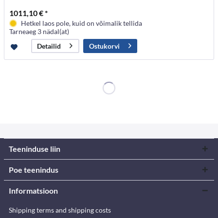
1011,10 € *
Hetkel laos pole, kuid on võimalik tellida
Tarneaeg 3 nädal(at)
Ostukorvi
Detailid
Teeninduse liin
Poe teenindus
Informatsioon
Shipping terms and shipping costs