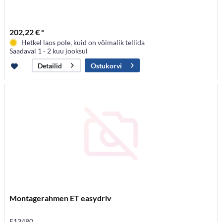
202,22 € *
Hetkel laos pole, kuid on võimalik tellida
Saadaval 1 - 2 kuu jooksul
Ostukorvi
Detailid
Montagerahmen ET easydriv
E13480