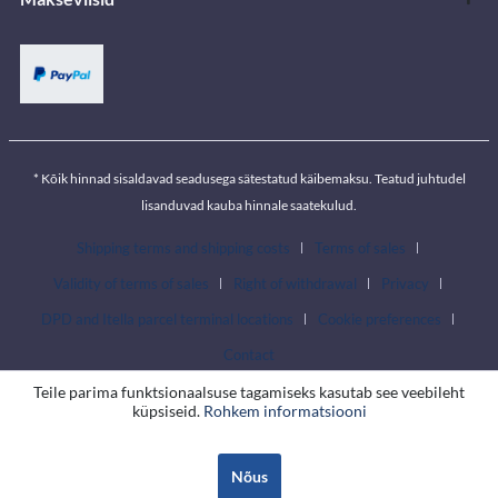
* Kõik hinnad sisaldavad seadusega sätestatud käibemaksu. Teatud juhtudel
lisanduvad kauba hinnale saatekulud.
Shipping terms and shipping costs
Terms of sales
Validity of terms of sales
Right of withdrawal
Privacy
DPD and Itella parcel terminal locations
Cookie preferences
Contact
Teile parima funktsionaalsuse tagamiseks kasutab see veebileht
küpsiseid.
Rohkem informatsiooni
Nõus