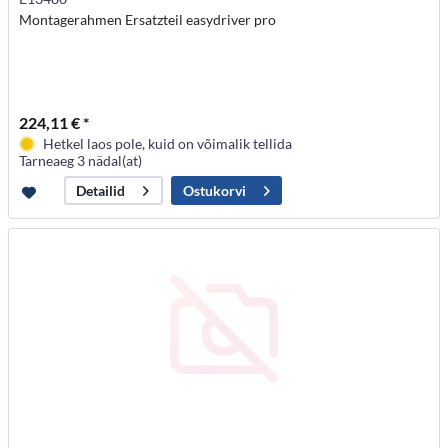
Montagerahmen Ersatzteil easydriver pro
224,11 € *
Hetkel laos pole, kuid on võimalik tellida
Tarneaeg 3 nädal(at)
Ostukorvi
Detailid