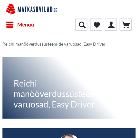
Menüü
Reichi manööverdussüsteemide varuosad, Easy Driver
Reichi
manööverdussüsteemide
varuosad, Easy Driver