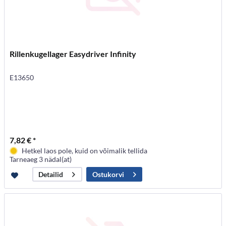
Rillenkugellager Easydriver Infinity
E13650
7,82 € *
Hetkel laos pole, kuid on võimalik tellida
Tarneaeg 3 nädal(at)
Ostukorvi
Detailid