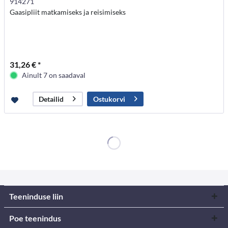
914271
Gaasipliit matkamiseks ja reisimiseks
31,26 € *
Ainult 7 on saadaval
Ostukorvi
Detailid
Teeninduse liin
Poe teenindus