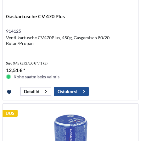
Gaskartusche CV 470 Plus
914125
Ventilkartusche CV470Plus, 450g, Gasgemisch 80/20
Butan/Propan
Sisu
0.45 kg
(27,80 € * / 1 kg)
12,51 € *
Kohe saatmiseks valmis
Ostukorvi
Detailid
UUS