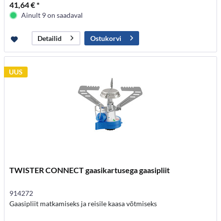
41,64 € *
Ainult 9 on saadaval
Ostukorvi
Detailid
UUS
TWISTER CONNECT gaasikartusega gaasipliit
914272
Gaasipliit matkamiseks ja reisile kaasa võtmiseks