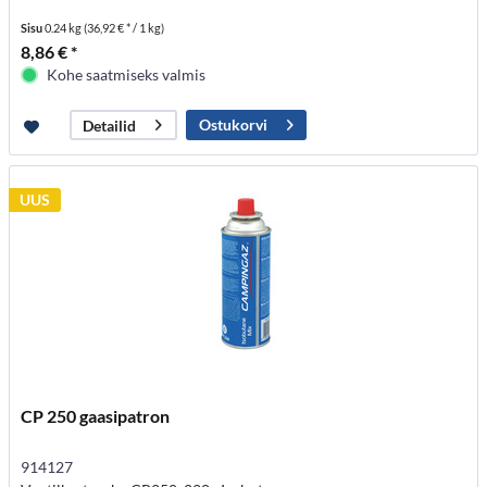
Sisu
0.24 kg
(36,92 € * / 1 kg)
8,86 € *
Kohe saatmiseks valmis
Ostukorvi
Detailid
UUS
CP 250 gaasipatron
914127