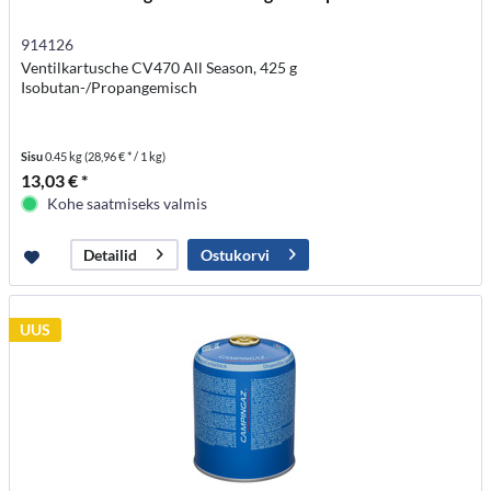
914126
Ventilkartusche CV470 All Season, 425 g
Isobutan-/Propangemisch
Sisu
0.45 kg
(28,96 € * / 1 kg)
13,03 € *
Kohe saatmiseks valmis
Ostukorvi
Detailid
UUS