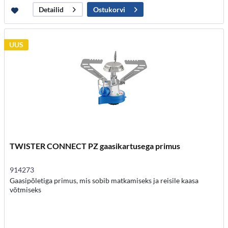
Ostukorvi
Detailid
UUS
TWISTER CONNECT PZ gaasikartusega primus
914273
Gaasipõletiga primus, mis sobib matkamiseks ja reisile kaasa
võtmiseks