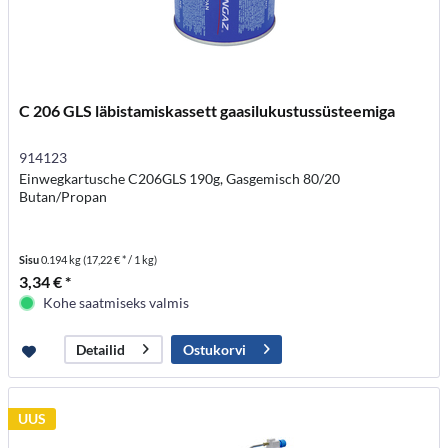
C 206 GLS läbistamiskassett gaasilukustussüsteemiga
914123
Einwegkartusche C206GLS 190g, Gasgemisch 80/20
Butan/Propan
Sisu
0.194 kg
(17,22 € * / 1 kg)
3,34 € *
Kohe saatmiseks valmis
Ostukorvi
Detailid
UUS