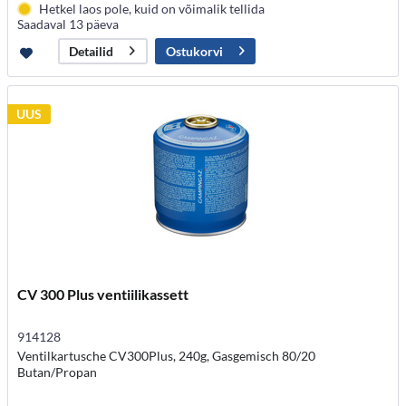
Hetkel laos pole, kuid on võimalik tellida
Saadaval 13 päeva
Ostukorvi
Detailid
UUS
CV 300 Plus ventiilikassett
914128
Ventilkartusche CV300Plus, 240g, Gasgemisch 80/20
Butan/Propan