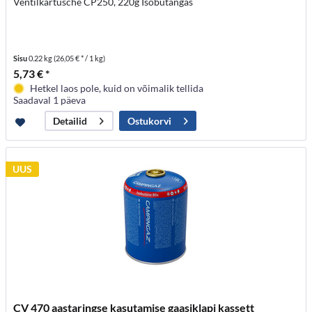
Ventilkartusche CP250, 220g Isobutangas
Sisu
0.22 kg
(26,05 € * / 1 kg)
5,73 € *
Hetkel laos pole, kuid on võimalik tellida
Saadaval 1 päeva
Ostukorvi
Detailid
UUS
CV 470 aastaringse kasutamise gaasiklapi kassett