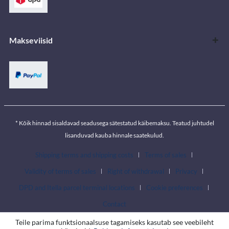
Makseviisid
* Kõik hinnad sisaldavad seadusega sätestatud käibemaksu. Teatud juhtudel
lisanduvad kauba hinnale saatekulud.
Shipping terms and shipping costs
Terms of sales
Validity of terms of sales
Right of withdrawal
Privacy
DPD and Itella parcel terminal locations
Cookie preferences
Contact
Teile parima funktsionaalsuse tagamiseks kasutab see veebileht