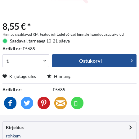
8,55 € *
Hinnad sisaldavad KM, teatud juhtudel võivad hinnale lisanduda saatekulud
Saadaval, tarneaeg 10-21 päeva
Artikli nr:
E5685
Ostukorvi
Kirjutage üles
Hinnang
Artikli nr:
E5685
Kirjeldus
rohkem