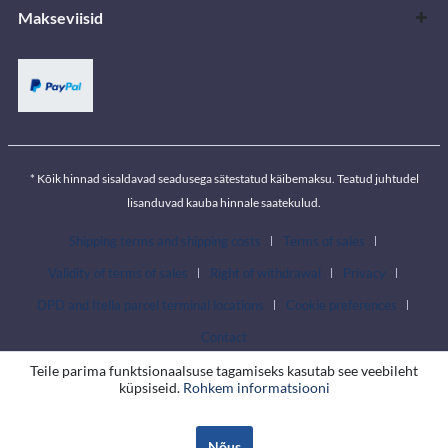
Makseviisid
* Kõik hinnad sisaldavad seadusega sätestatud käibemaksu. Teatud juhtudel
lisanduvad kauba hinnale saatekulud.
Shipping terms and shipping costs
Terms of sales
Validity of terms of sales
Right of withdrawal
Privacy
DPD and Itella parcel terminal locations
Cookie preferences
Contact
Teile parima funktsionaalsuse tagamiseks kasutab see veebileht
küpsiseid.
Rohkem informatsiooni
Nõus