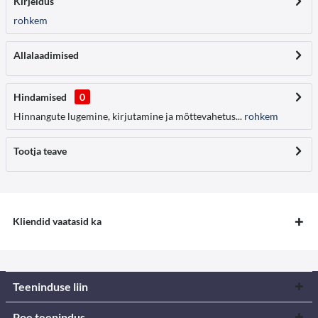
Kirjeldus
rohkem
Allalaadimised
Hindamised
0
Hinnangute lugemine, kirjutamine ja mõttevahetus...
rohkem
Tootja teave
Kliendid vaatasid ka
Teeninduse liin
Poe teenindus