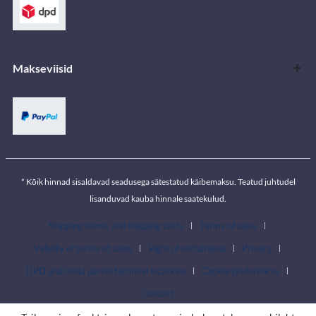
Makseviisid
* Kõik hinnad sisaldavad seadusega sätestatud käibemaksu. Teatud juhtudel
lisanduvad kauba hinnale saatekulud.
Shipping terms and shipping costs
Terms of sales
Validity of terms of sales
Right of withdrawal
Privacy
DPD and Itella parcel terminal locations
Cookie preferences
Contact