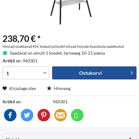
238,70 € *
Hinnad sisaldavad KM, teatud juhtudel võivad hinnale lisanduda saatekulud
Saadaval on ainult 1 toodet, tarneaeg 10-21 päeva
Artikli nr:
960301
Ostukorvi
Kirjutage üles
Hinnang
Artikli nr:
960301