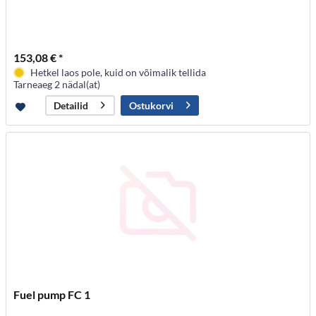
153,08 € *
Hetkel laos pole, kuid on võimalik tellida
Tarneaeg 2 nädal(at)
Ostukorvi
Detailid
Fuel pump FC 1