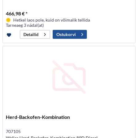
466,98 € *
Hetkel laos pole, kuid on võimalik tellida
Tarneaeg 3 nädal(at)
Ostukorvi
Detailid
Herd-Backofen-Kombination
707105
Wallas Herd-Backofen-Kombination 89D Diesel