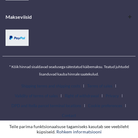
Makseviisid
* Kõik hinnad sisaldavad seadusega sätestatud käibemaksu. Teatud juhtudel
lisanduvad kauba hinnale saatekulud.
Shipping terms and shipping costs
Terms of sales
Validity of terms of sales
Right of withdrawal
Privacy
DPD and Itella parcel terminal locations
Cookie preferences
Contact
Teile parima funktsionaalsuse tagamiseks kasutab see veebileht
küpsiseid.
Rohkem informatsiooni