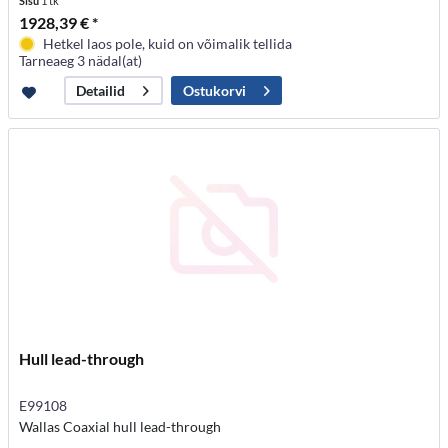
Sisu
1 tk
1928,39 € *
Hetkel laos pole, kuid on võimalik tellida
Tarneaeg 3 nädal(at)
Ostukorvi
Detailid
Hull lead-through
E99108
Wallas Coaxial hull lead-through