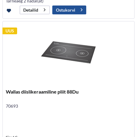
Tarneaeg 2 nädal(at)
Ostukorvi
Detailid
UUS
Wallas diislikeraamiline pliit 88Du
70693