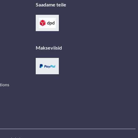
Saadame teile
Makseviisid
tions