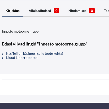
Kirjeldus
Allalaadimised
0
Hindamised
0
Too
Innesto motoorne grupp
Edasi viivad lingid "Innesto motoorne grupp"
Kas Teil on küsimusi selle toote kohta?
Muud Lippert tooted