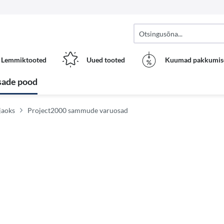
Lemmiktooted
Uued tooted
Kuumad pakkumis
sade pood
jaoks
Project2000 sammude varuosad