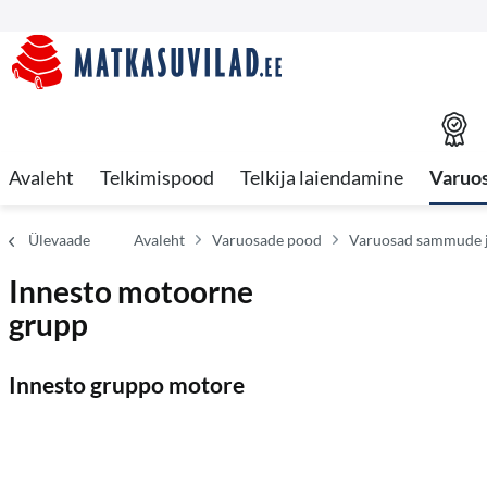
Avaleht
Telkimispood
Telkija laiendamine
Varuo
Ülevaade
Avaleht
Varuosade pood
Varuosad sammude 
Innesto motoorne
grupp
Innesto gruppo motore