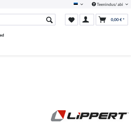
Teenindus/ abi
Estnisch
0,00 € *
ed