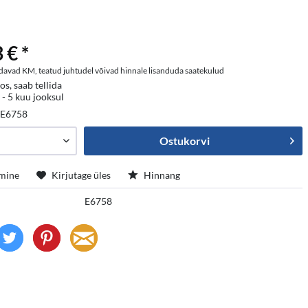
 € *
davad KM, teatud juhtudel võivad hinnale lisanduda saatekulud
os, saab tellida
 - 5 kuu jooksul
:
E6758
Ostukorvi
mine
Kirjutage üles
Hinnang
E6758