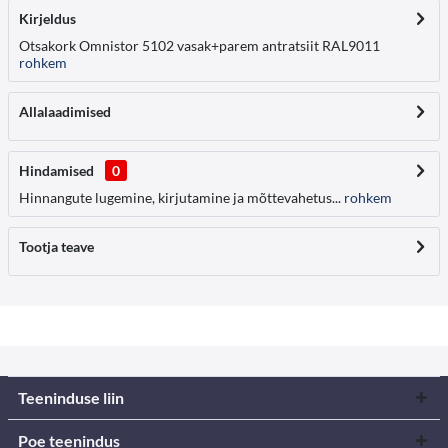
Kirjeldus
Otsakork Omnistor 5102 vasak+parem antratsiit RAL9011
rohkem
Allalaadimised
Hindamised
0
Hinnangute lugemine, kirjutamine ja mõttevahetus...
rohkem
Tootja teave
Teeninduse liin
Poe teenindus