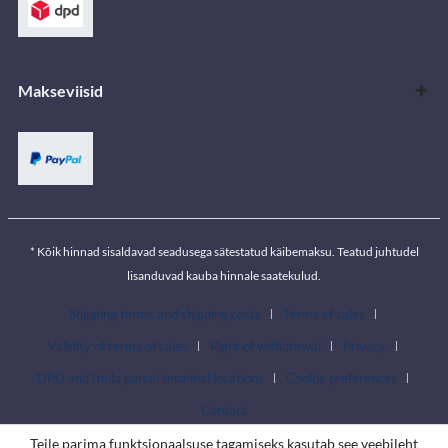
Makseviisid
* Kõik hinnad sisaldavad seadusega sätestatud käibemaksu. Teatud juhtudel
lisanduvad kauba hinnale saatekulud.
Shipping terms and shipping costs
Terms of sales
Validity of terms of sales
Right of withdrawal
Privacy
DPD and Itella parcel terminal locations
Cookie preferences
Contact
Teile parima funktsionaalsuse tagamiseks kasutab see veebileht