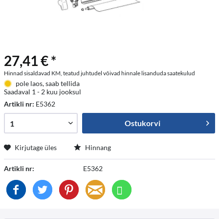
27,41 € *
Hinnad sisaldavad KM, teatud juhtudel võivad hinnale lisanduda saatekulud
pole laos, saab tellida
Saadaval 1 - 2 kuu jooksul
Artikli nr:
E5362
Ostukorvi
Kirjutage üles
Hinnang
Artikli nr:
E5362