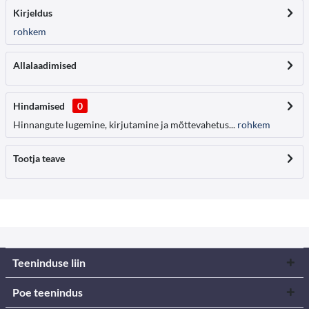
Kirjeldus
rohkem
Allalaadimised
Hindamised
0
Hinnangute lugemine, kirjutamine ja mõttevahetus...
rohkem
Tootja teave
Teeninduse liin
Poe teenindus