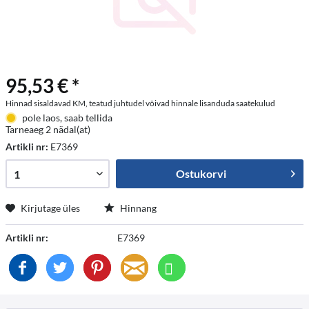
95,53 € *
Hinnad sisaldavad KM, teatud juhtudel võivad hinnale lisanduda saatekulud
pole laos, saab tellida
Tarneaeg 2 nädal(at)
Artikli nr:
E7369
Ostukorvi
Kirjutage üles
Hinnang
Artikli nr:
E7369