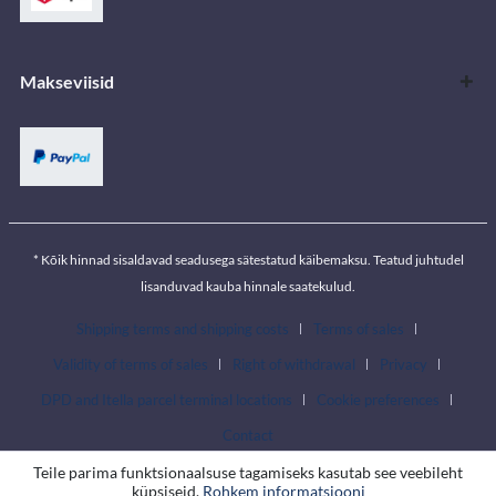
Makseviisid
* Kõik hinnad sisaldavad seadusega sätestatud käibemaksu. Teatud juhtudel
lisanduvad kauba hinnale saatekulud.
Shipping terms and shipping costs
Terms of sales
Validity of terms of sales
Right of withdrawal
Privacy
DPD and Itella parcel terminal locations
Cookie preferences
Contact
Teile parima funktsionaalsuse tagamiseks kasutab see veebileht
küpsiseid.
Rohkem informatsiooni