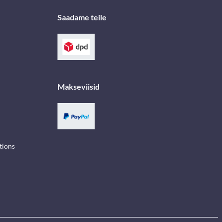
Saadame teile
Makseviisid
tions