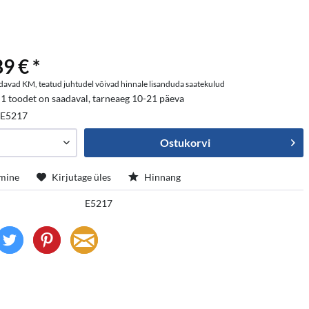
9 € *
davad KM, teatud juhtudel võivad hinnale lisanduda saatekulud
 1 toodet on saadaval, tarneaeg 10-21 päeva
:
E5217
Ostukorvi
mine
Kirjutage üles
Hinnang
E5217