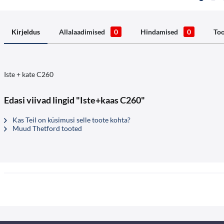
Kirjeldus
Allalaadimised
0
Hindamised
0
Too
Iste + kate C260
Edasi viivad lingid "Iste+kaas C260"
Kas Teil on küsimusi selle toote kohta?
Muud Thetford tooted