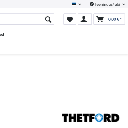
Teenindus/ abi
Estnisch
0,00 € *
ed