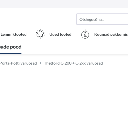
Lemmiktooted
Uued tooted
Kuumad pakkumis
sade pood
 Porta-Potti varuosad
Thetford C-200 + C-2xx varuosad