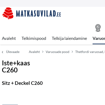
Avaleht
Telkimispood
Telkija laiendamine
Varuo
Ülevaade
Avaleht
Varuosade pood
Thetfordi varuosad,
Iste+kaas
C260
Sitz + Deckel C260