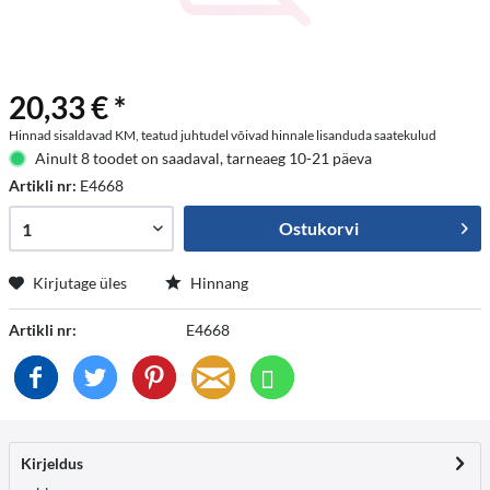
20,33 € *
Hinnad sisaldavad KM, teatud juhtudel võivad hinnale lisanduda saatekulud
Ainult 8 toodet on saadaval, tarneaeg 10-21 päeva
Artikli nr:
E4668
Ostukorvi
Kirjutage üles
Hinnang
Artikli nr:
E4668
Kirjeldus