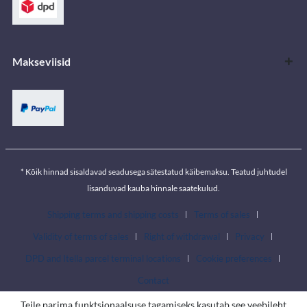
Makseviisid
* Kõik hinnad sisaldavad seadusega sätestatud käibemaksu. Teatud juhtudel
lisanduvad kauba hinnale saatekulud.
Shipping terms and shipping costs
Terms of sales
Validity of terms of sales
Right of withdrawal
Privacy
DPD and Itella parcel terminal locations
Cookie preferences
Contact
Teile parima funktsionaalsuse tagamiseks kasutab see veebileht