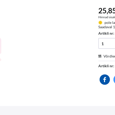
25,85
Hinnad sisal
pole la
Saadaval 1
Artikli nr
Võrdle
Artikli nr: