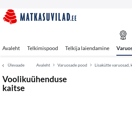
Avaleht
Telkimispood
Telkija laiendamine
Varuo
Ülevaade
Avaleht
Varuosade pood
Lisakütte varuosad,
Voolikuühenduse
kaitse