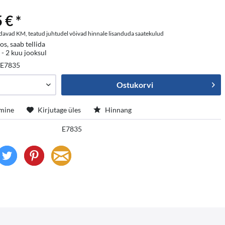
 € *
davad KM, teatud juhtudel võivad hinnale lisanduda saatekulud
os, saab tellida
 - 2 kuu jooksul
:
E7835
Ostukorvi
mine
Kirjutage üles
Hinnang
E7835