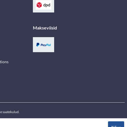
Makseviisid
tions
e saatekulud.