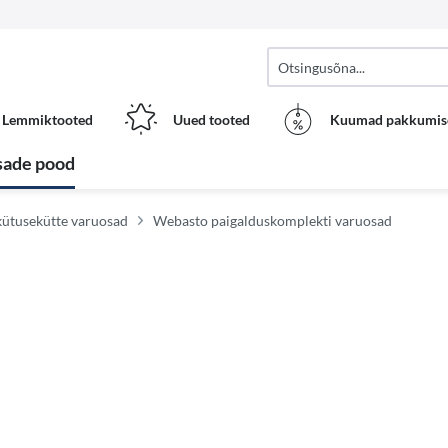
Lemmiktooted
Uued tooted
Kuumad pakkumis
sade pood
 kütusekütte varuosad
Webasto paigalduskomplekti varuosad