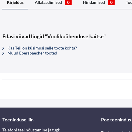
Kirjeldus
Allalaadimised
0
Hindamised
0
Too
Edasi viivad lingid "Voolikuühenduse kaitse"
Kas Teil on küsimusi selle toote kohta?
Muud Eberspaecher tooted
Teeninduse liin
Poe teenindus
Telefoni teel nõustamine ja tugi: