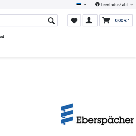
Teenindus/ abi
Estnisch
0,00 € *
ed