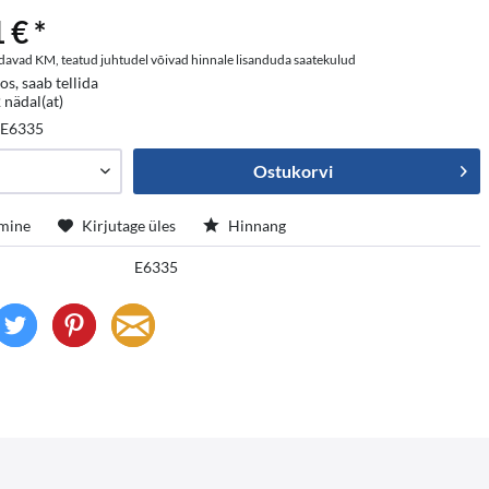
 € *
davad KM, teatud juhtudel võivad hinnale lisanduda saatekulud
os, saab tellida
 nädal(at)
:
E6335
Ostukorvi
mine
Kirjutage üles
Hinnang
E6335