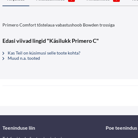
Primero Comfort tõstelaua vabastushoob Bowden trossiga
Edasi viivad lingid "Käsilukk Primero C"
Kas Teil on küsimusi selle toote kohta?
Muud n.a. tooted
Teeninduse liin
Poe teenindus