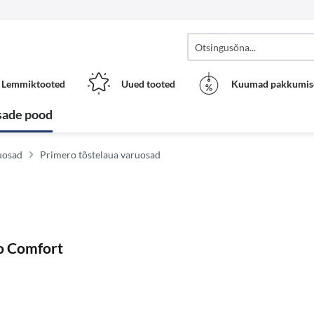
Lemmiktooted
Uued tooted
Kuumad pakkumis
sade pood
uosad
Primero tõstelaua varuosad
o Comfort