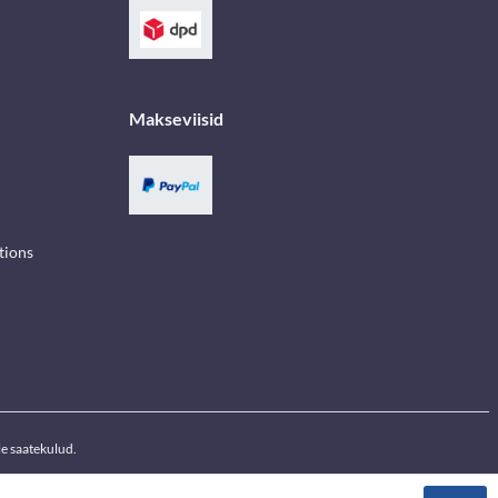
Makseviisid
tions
e saatekulud.