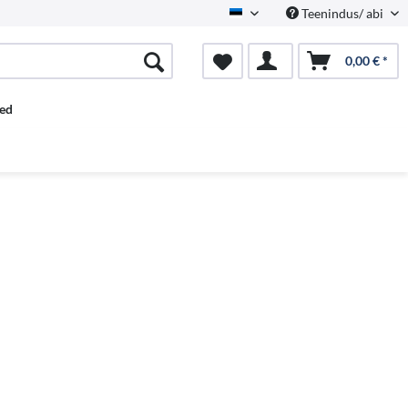
Teenindus/ abi
Estnisch
0,00 € *
ed