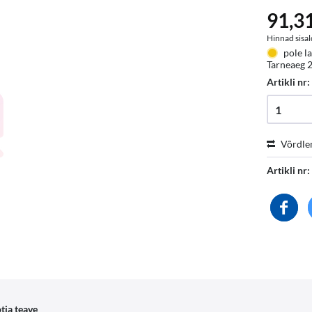
91,31
Hinnad sisal
pole la
Tarneaeg 2
Artikli nr
Võrdle
Artikli nr:
tja teave