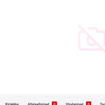
Kirjeldus
Allalaadimised
0
Hindamised
0
Too