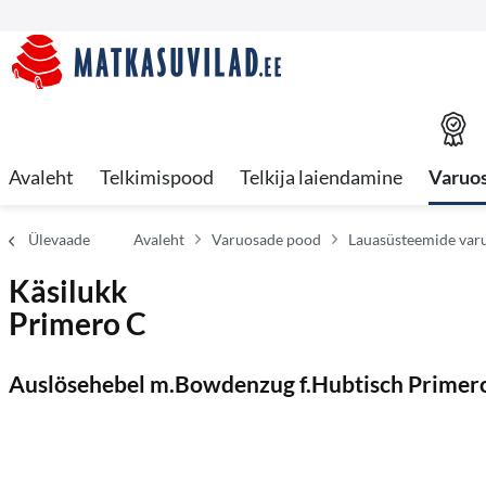
Avaleht
Telkimispood
Telkija laiendamine
Varuo
Ülevaade
Avaleht
Varuosade pood
Lauasüsteemide var
Käsilukk
Primero C
Auslösehebel m.Bowdenzug f.Hubtisch Primer