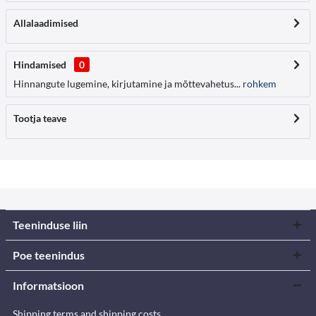
Allalaadimised
Hindamised
0
Hinnangute lugemine, kirjutamine ja mõttevahetus...
rohkem
Tootja teave
Teeninduse liin
Poe teenindus
Informatsioon
Shipping terms and shipping costs