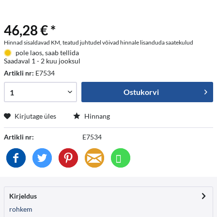
46,28 € *
Hinnad sisaldavad KM, teatud juhtudel võivad hinnale lisanduda saatekulud
pole laos, saab tellida
Saadaval 1 - 2 kuu jooksul
Artikli nr:
E7534
Ostukorvi
Kirjutage üles
Hinnang
Artikli nr:
E7534
Kirjeldus
rohkem