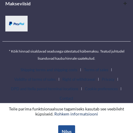
Makseviisid
* Kõik hinnad sisaldavad seadusega sätestatud käibemaksu. Teatud juhtudel
lisanduvad kauba hinnale saatekulud.
Shipping terms and shipping costs
Terms of sales
Validity of terms of sales
Right of withdrawal
Privacy
DPD and Itella parcel terminal locations
Cookie preferences
Contact
Teile parima funktsionaalsuse tagamiseks kasutab see veebileht
küpsiseid.
Rohkem informatsiooni
Nõus