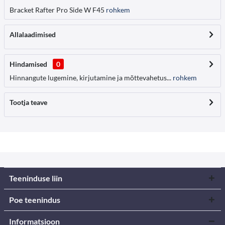
Bracket Rafter Pro Side W F45
rohkem
Allalaadimised
Hindamised
0
Hinnangute lugemine, kirjutamine ja mõttevahetus...
rohkem
Tootja teave
Teeninduse liin
Poe teenindus
Informatsioon