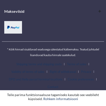
Makseviisid
* Kõik hinnad sisaldavad seadusega sätestatud käibemaksu. Teatud juhtudel
lisanduvad kauba hinnale saatekulud.
Shipping terms and shipping costs
Terms of sales
Validity of terms of sales
Right of withdrawal
Privacy
DPD and Itella parcel terminal locations
Cookie preferences
Contact
Teile parima funktsionaalsuse tagamiseks kasutab see veebileht
küpsiseid.
Rohkem informatsiooni