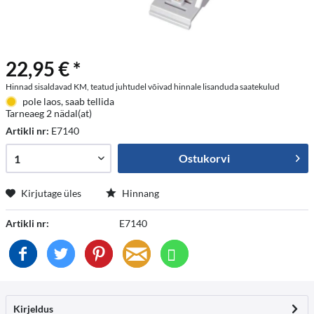
22,95 € *
Hinnad sisaldavad KM, teatud juhtudel võivad hinnale lisanduda saatekulud
pole laos, saab tellida
Tarneaeg 2 nädal(at)
Artikli nr:
E7140
Ostukorvi
Kirjutage üles
Hinnang
Artikli nr:
E7140
Kirjeldus