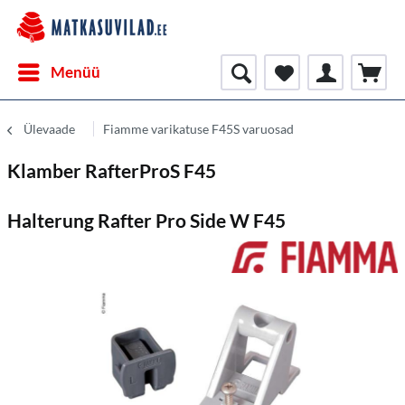
Menüü
Ülevaade
Fiamme varikatuse F45S varuosad
Klamber RafterProS F45
Halterung Rafter Pro Side W F45