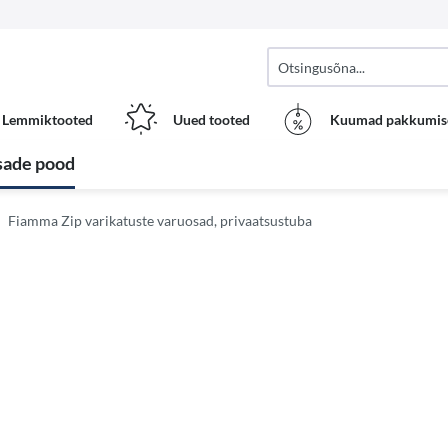
Lemmiktooted
Uued tooted
Kuumad pakkumis
sade pood
Fiamma Zip varikatuste varuosad, privaatsustuba