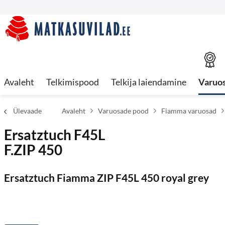
Avaleht
Telkimispood
Telkija laiendamine
Varuo
Ülevaade
Avaleht
Varuosade pood
Fiamma varuosad
Ersatztuch F45L
F.ZIP 450
Ersatztuch Fiamma ZIP F45L 450 royal grey