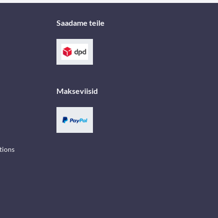
Saadame teile
Makseviisid
tions