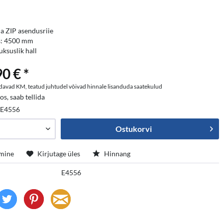
 ZIP asendusriie
s: 4500 mm
uksuslik hall
0 € *
davad KM, teatud juhtudel võivad hinnale lisanduda saatekulud
os, saab tellida
:
E4556
Ostukorvi
mine
Kirjutage üles
Hinnang
E4556