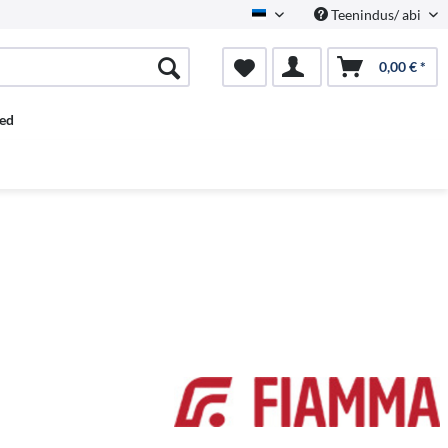
Teenindus/ abi
Estnisch
0,00 € *
ed