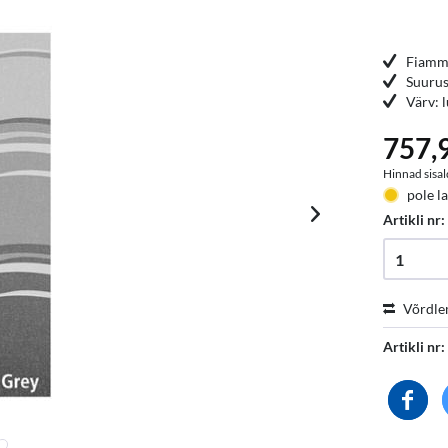
Fiamma
Suuru
Värv: l
757,9
Hinnad sisal
pole la
Artikli nr
Võrdle
Artikli nr: