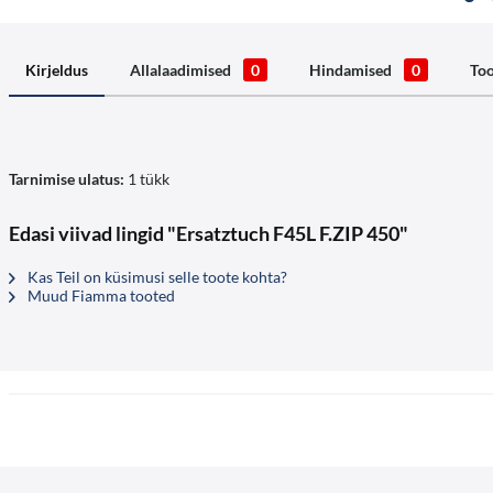
Kirjeldus
Allalaadimised
0
Hindamised
0
Too
Tarnimise ulatus:
1 tükk
Edasi viivad lingid "Ersatztuch F45L F.ZIP 450"
Kas Teil on küsimusi selle toote kohta?
Muud Fiamma tooted