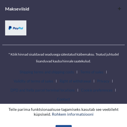
Makseviisid
* Kõik hinnad sisaldavad seadusega sätestatud käibemaksu. Teatud juhtudel
lisanduvad kauba hinnale saatekulud.
Shipping terms and shipping costs
Terms of sales
Validity of terms of sales
Right of withdrawal
Privacy
DPD and Itella parcel terminal locations
Cookie preferences
Contact
Teile parima funktsionaalsuse tagamiseks kasutab see veebileht
küpsiseid.
Rohkem informatsiooni