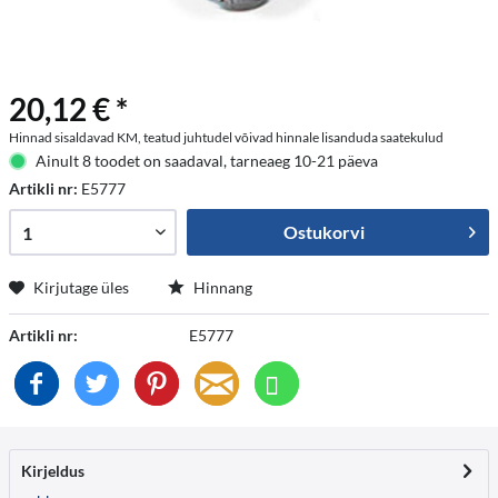
20,12 € *
Hinnad sisaldavad KM, teatud juhtudel võivad hinnale lisanduda saatekulud
Ainult 8 toodet on saadaval, tarneaeg 10-21 päeva
Artikli nr:
E5777
Ostukorvi
Kirjutage üles
Hinnang
Artikli nr:
E5777
Kirjeldus