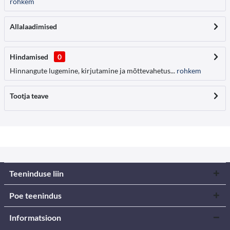
rohkem
Allalaadimised
Hindamised
0
Hinnangute lugemine, kirjutamine ja mõttevahetus...
rohkem
Tootja teave
Teeninduse liin
Poe teenindus
Informatsioon