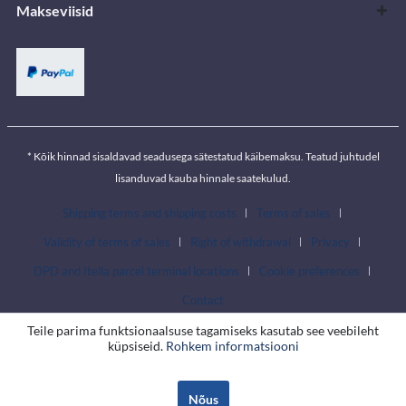
Makseviisid
* Kõik hinnad sisaldavad seadusega sätestatud käibemaksu. Teatud juhtudel
lisanduvad kauba hinnale saatekulud.
Shipping terms and shipping costs
Terms of sales
Validity of terms of sales
Right of withdrawal
Privacy
DPD and Itella parcel terminal locations
Cookie preferences
Contact
Teile parima funktsionaalsuse tagamiseks kasutab see veebileht
küpsiseid.
Rohkem informatsiooni
Nõus