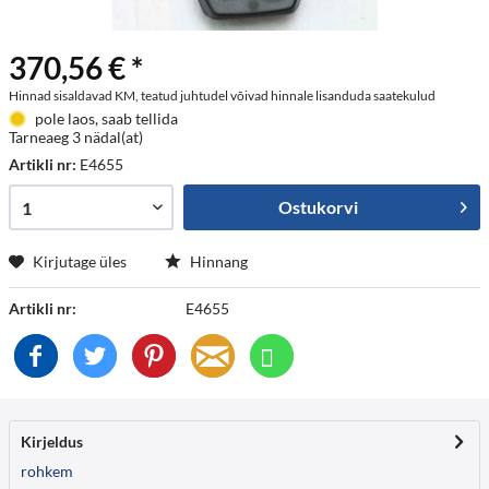
370,56 € *
Hinnad sisaldavad KM, teatud juhtudel võivad hinnale lisanduda saatekulud
pole laos, saab tellida
Tarneaeg 3 nädal(at)
Artikli nr:
E4655
Ostukorvi
Kirjutage üles
Hinnang
Artikli nr:
E4655
Kirjeldus
rohkem