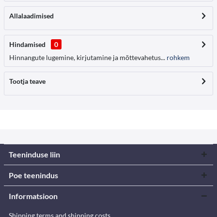
Allalaadimised
Hindamised
0
Hinnangute lugemine, kirjutamine ja mõttevahetus...
rohkem
Tootja teave
Teeninduse liin
Poe teenindus
Informatsioon
Shipping terms and shipping costs