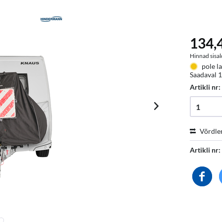
134,4
Hinnad sisal
pole la
Saadaval 1
Artikli nr
Võrdle
Artikli nr: