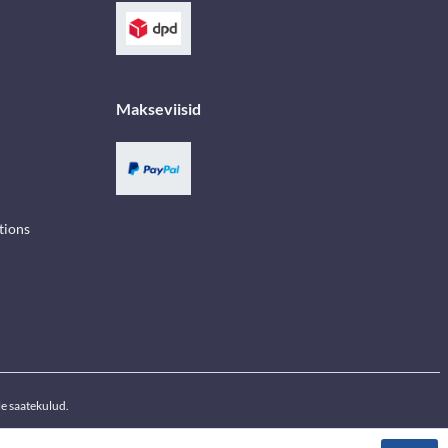
Makseviisid
tions
e saatekulud.