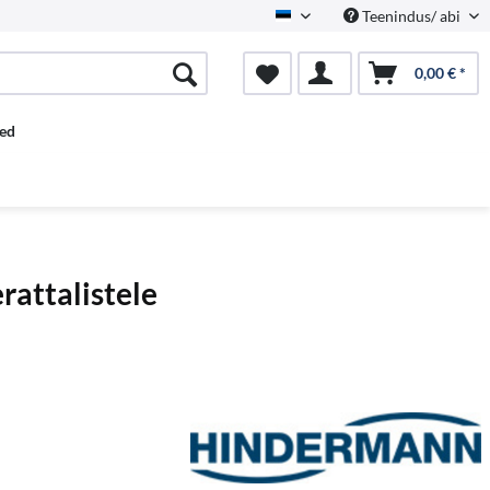
Teenindus/ abi
Estnisch
0,00 € *
ed
attalistele