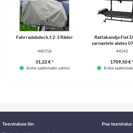
Fahrradabdeck.f.2-3 Räder
Rattakandja Fiat D
sarnastele alates 0
jalgratta jao
440756
44542
31,22 € *
1709,50 € 
Kohe saatmiseks valmis
Kohe saatmisek
Teeninduse liin
Poe teenindus