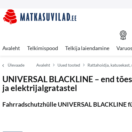
Avaleht
Telkimispood
Telkija laiendamine
Varuo
Ülevaade
Avaleht
Uued tooted
Rattahoidja, katusekast,
UNIVERSAL BLACKLINE – end tõesta
ja elektrijalgratastel
Fahrradschutzhülle UNIVERSAL BLACKLINE für 