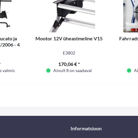
ucato ja
Mootor 12V üheastmeline V15
Fahrrad
7/2006 - 4
ks
E3802
*
170,06 € *
s valmis
Ainult 8 on saadaval
Ai
Informatsioon