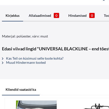
Kirjeldus
Allalaadimised
0
Hindamised
0
Too
Materjal: polüester, värv: must
Edasi viivad lingid "UNIVERSAL BLACKLINE – end tõestan
Kas Teil on küsimusi selle toote kohta?
Muud Hindermann tooted
Kliendid vaatasid ka