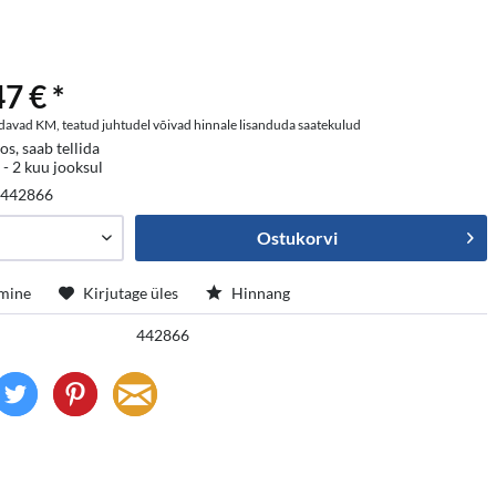
7 € *
davad KM, teatud juhtudel võivad hinnale lisanduda saatekulud
os, saab tellida
 - 2 kuu jooksul
:
442866
Ostukorvi
mine
Kirjutage üles
Hinnang
442866