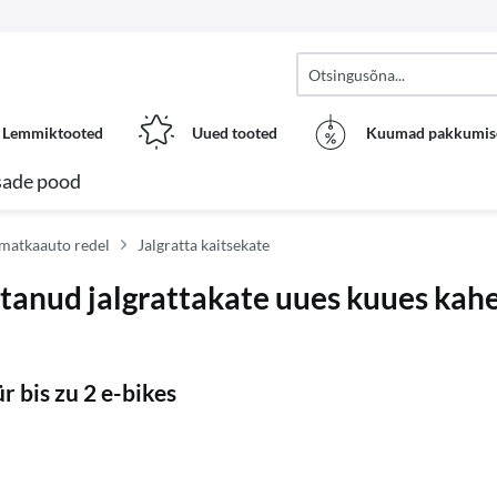
Lemmiktooted
Uued tooted
Kuumad pakkumis
sade pood
 matkaauto redel
Jalgratta kaitsekate
nud jalgrattakate uues kuues kaher
bis zu 2 e-bikes