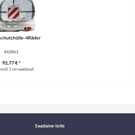
schutzhülle-4Räder
442861
92,77 € *
nult 1 on saadaval
Saadame teile