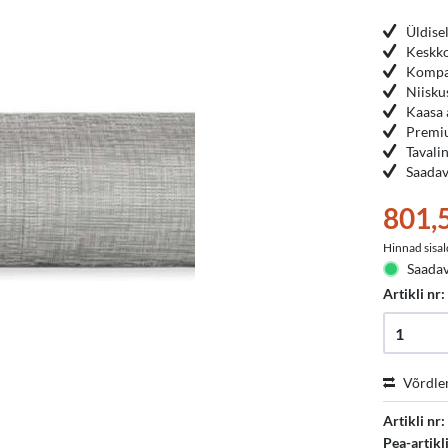
Üldise
Keskko
Kompak
Niisku
Kaasa 
Premiu
Tavali
Saadav
801,5
Hinnad sisal
Saadav
Artikli nr
Võrdle
Artikli nr:
Pea-artikl