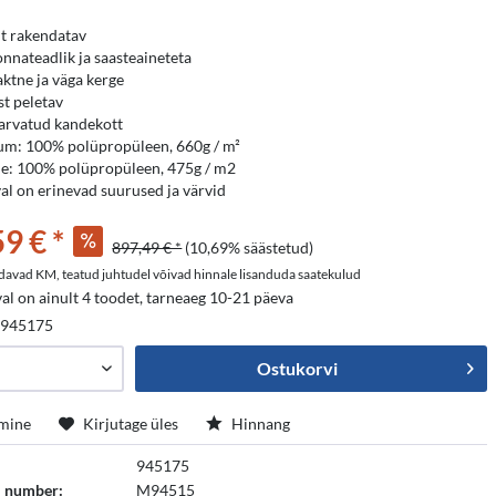
lt rakendatav
nnateadlik ja saasteaineteta
tne ja väga kerge
st peletav
arvatud kandekott
m: 100% polüpropüleen, 660g / m²
ne: 100% polüpropüleen, 475g / m2
al on erinevad suurused ja värvid
9 € *
897,49 € *
(10,69% säästetud)
davad KM, teatud juhtudel võivad hinnale lisanduda saatekulud
al on ainult 4 toodet, tarneaeg 10-21 päeva
:
945175
Ostukorvi
mine
Kirjutage üles
Hinnang
945175
i number:
M94515