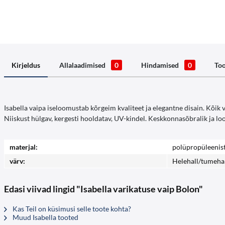
Kirjeldus
Allalaadimised
0
Hindamised
0
Too
Isabella vaipa iseloomustab kõrgeim kvaliteet ja elegantne disain. Kõik
Niiskust hülgav, kergesti hooldatav, UV-kindel. Keskkonnasõbralik ja lo
materjal:
polüpropüleenis
värv:
Helehall/tumeha
Edasi viivad lingid "Isabella varikatuse vaip Bolon"
Kas Teil on küsimusi selle toote kohta?
Muud Isabella tooted