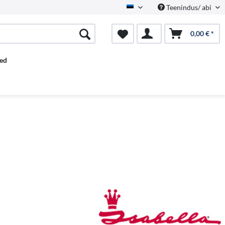
Teenindus/ abi
Estnisch
0,00 € *
ed