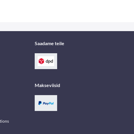
Saadame teile
Makseviisid
tions