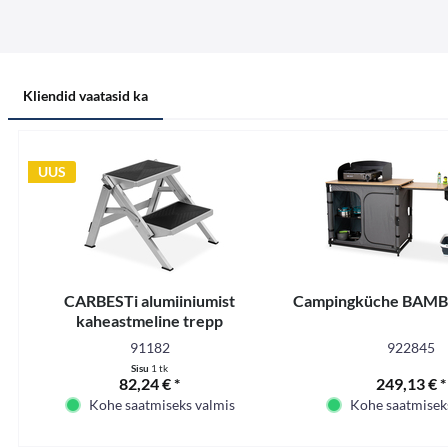
Kliendid vaatasid ka
UUS
CARBESTi alumiiniumist
Campingküche BAM
kaheastmeline trepp
91182
922845
Sisu
1 tk
82,24 € *
249,13 € *
Kohe saatmiseks valmis
Kohe saatmisek