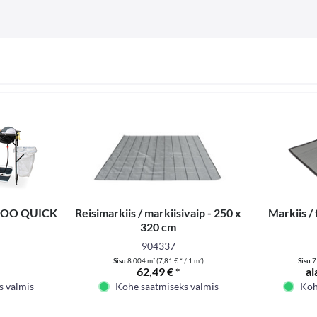
BOO QUICK
Reisimarkiis / markiisivaip - 250 x
Markiis /
320 cm
904337
Sisu
8.004 m²
(7,81 € * / 1 m²)
Sisu
7
62,49 € *
al
s valmis
Kohe saatmiseks valmis
Koh