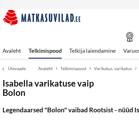
Avaleht
Telkimispood
Telkija laiendamine
Varuo
Ülevaade
Avaleht
Telkimispood
Varikatus, varikatus
Isabella varikatuse vaip
Bolon
Legendaarsed "Bolon" vaibad Rootsist - nüüd I