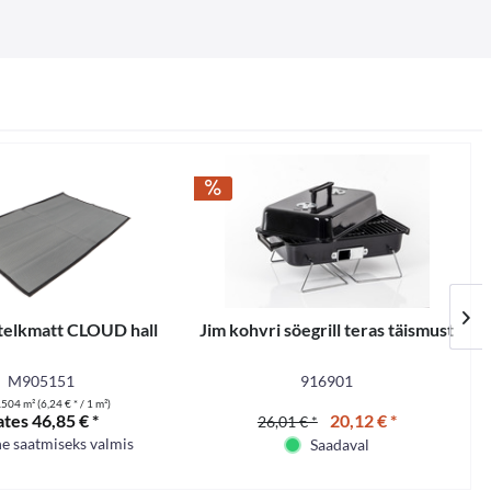
 telkmatt CLOUD hall
Jim kohvri söegrill teras täismust
R
M905151
916901
.504 m²
(6,24 € * / 1 m²)
ates 46,85 € *
20,12 € *
26,01 € *
e saatmiseks valmis
Saadaval