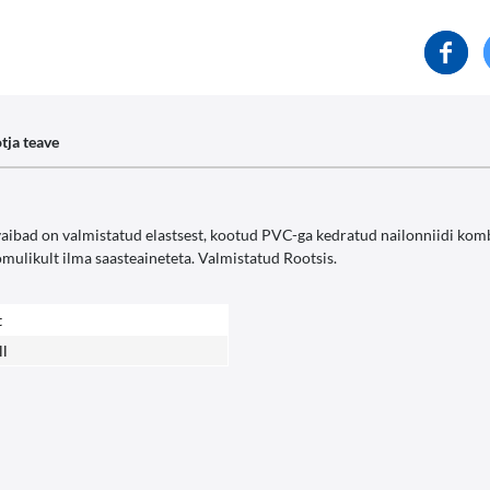
tja teave
 vaibad on valmistatud elastsest, kootud PVC-ga kedratud nailonniidi kom
omulikult ilma saasteaineteta. Valmistatud Rootsis.
t
ll