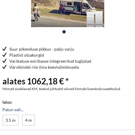
Suur pikenduse pikkus - palju varju
Plastist otsakorgid
Varikatuse esiribasse integreeritud tugijalad
Värvikindel riie ilma keevisõmbluseta
alates 1062,18 € *
Hinnad sisaldavad KM, teatud juhtudel võivad hinnale lisanduda saatekulud
laius:
Palun vali...
3.5 m
4 m