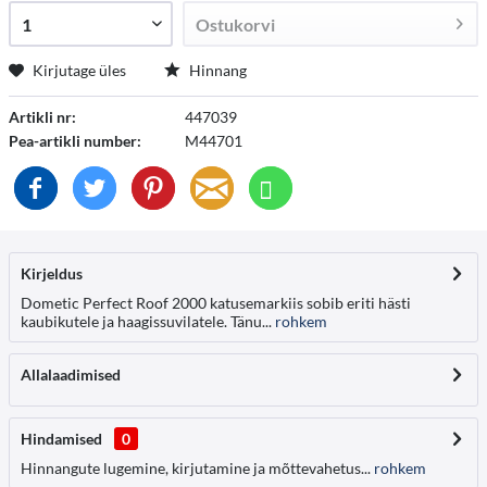
Ostukorvi
Kirjutage üles
Hinnang
Artikli nr:
447039
Pea-artikli number:
M44701
Kirjeldus
Dometic Perfect Roof 2000 katusemarkiis sobib eriti hästi
kaubikutele ja haagissuvilatele. Tänu...
rohkem
Allalaadimised
Hindamised
0
Hinnangute lugemine, kirjutamine ja mõttevahetus...
rohkem