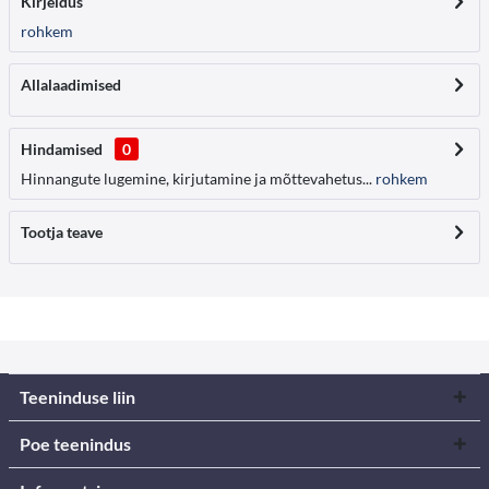
Kirjeldus
rohkem
Allalaadimised
Hindamised
0
Hinnangute lugemine, kirjutamine ja mõttevahetus...
rohkem
Tootja teave
Teeninduse liin
Poe teenindus