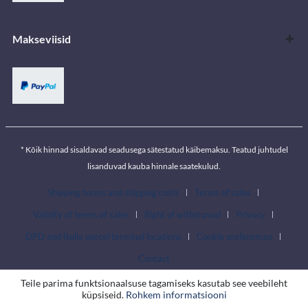
Makseviisid
* Kõik hinnad sisaldavad seadusega sätestatud käibemaksu. Teatud juhtudel
lisanduvad kauba hinnale saatekulud.
Shipping terms and shipping costs
Terms of sales
Validity of terms of sales
Right of withdrawal
Privacy
DPD and Itella parcel terminal locations
Cookie preferences
Contact
Teile parima funktsionaalsuse tagamiseks kasutab see veebileht
küpsiseid.
Rohkem informatsiooni