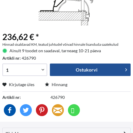
236,62 € *
Hinnad sisaldavad KM, teatud juhtudel võivad hinnale lisanduda saatekulud
Ainult 9 toodet on saadaval, tarneaeg 10-21 päeva
Artikli nr:
426790
Ostukorvi
Kirjutage üles
Hinnang
Artikli nr:
426790