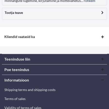
Hinnangute lugemine, kirjutamine ja mõttevahetus...
rohkem
Tootja teave
Kliendid vaatasid ka
Teeninduse liin
Poe teenindus
Informatsioon
Shipping terms and shipping costs
Terms of sales
Validity of terms of sales