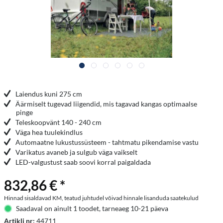
Laiendus kuni 275 cm
Äärmiselt tugevad liigendid, mis tagavad kangas optimaalse
pinge
Teleskoopvänt 140 - 240 cm
Väga hea tuulekindlus
Automaatne lukustussüsteem - tahtmatu pikendamise vastu
Varikatus avaneb ja sulgub väga vaikselt
LED-valgustust saab soovi korral paigaldada
832,86 € *
Hinnad sisaldavad KM, teatud juhtudel võivad hinnale lisanduda saatekulud
Saadaval on ainult 1 toodet, tarneaeg 10-21 päeva
Artikli nr:
44711