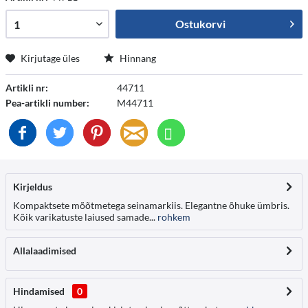
Ostukorvi
Kirjutage üles
Hinnang
Artikli nr:
44711
Pea-artikli number:
M44711
Kirjeldus
Kompaktsete mõõtmetega seinamarkiis. Elegantne õhuke ümbris.
Kõik varikatuste laiused samade...
rohkem
Allalaadimised
Hindamised
0