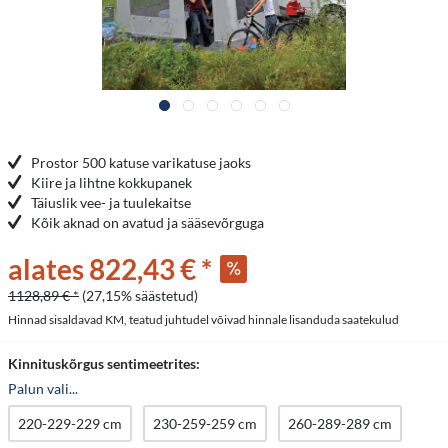
Prostor 500 katuse varikatuse jaoks
Kiire ja lihtne kokkupanek
Täiuslik vee- ja tuulekaitse
Kõik aknad on avatud ja sääsevõrguga
alates 822,43 € *
1128,89 € *
(27,15% säästetud)
Hinnad sisaldavad KM, teatud juhtudel võivad hinnale lisanduda saatekulud
Kinnituskõrgus sentimeetrites:
Palun vali...
220-229-229 cm
230-259-259 cm
260-289-289 cm