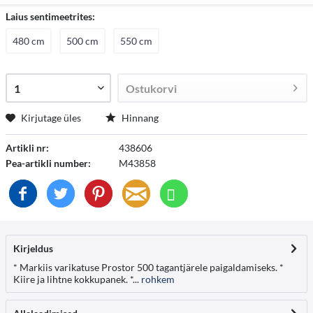
Laius sentimeetrites:
480 cm
500 cm
550 cm
Ostukorvi
Kirjutage üles
Hinnang
Artikli nr:
438606
Pea-artikli number:
M43858
Kirjeldus
* Markiis varikatuse Prostor 500 tagantjärele paigaldamiseks. *
Kiire ja lihtne kokkupanek. *...
rohkem