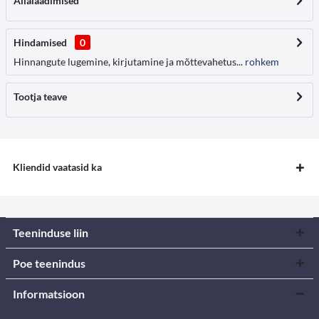
Allalaadimised
Hindamised
0
Hinnangute lugemine, kirjutamine ja mõttevahetus...
rohkem
Tootja teave
Kliendid vaatasid ka
Teeninduse liin
Poe teenindus
Informatsioon