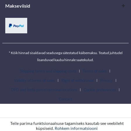
Makseviisid
* Kõik hinnad sisaldavad seadusega sätestatud käibemaksu. Teatud juhtudel
lisanduvad kauba hinnale saatekulud.
Shipping terms and shipping costs
Terms of sales
Validity of terms of sales
Right of withdrawal
Privacy
DPD and Itella parcel terminal locations
Cookie preferences
Contact
Teile parima funktsionaalsuse tagamiseks kasutab see veebileht
küpsiseid.
Rohkem informatsiooni