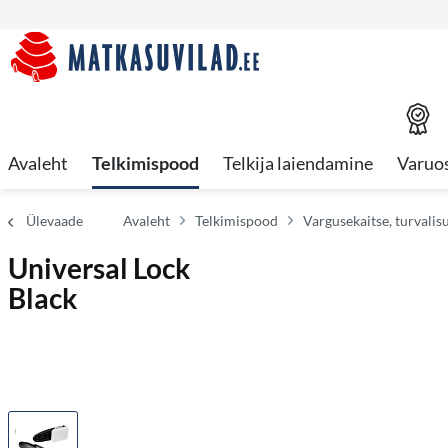
Avaleht
Telkimispood
Telkija laiendamine
Varuo
Ülevaade
Avaleht
Telkimispood
Vargusekaitse, turvalis
Universal Lock
Black