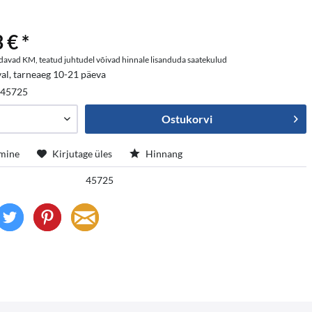
 € *
davad KM, teatud juhtudel võivad hinnale lisanduda saatekulud
al, tarneaeg 10-21 päeva
:
45725
Ostukorvi
mine
Kirjutage üles
Hinnang
45725