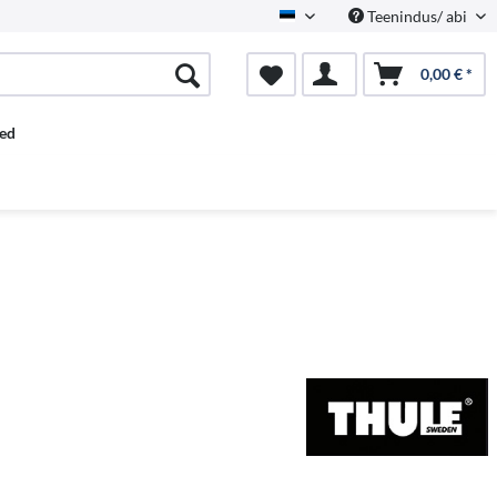
Teenindus/ abi
Estnisch
0,00 € *
ed