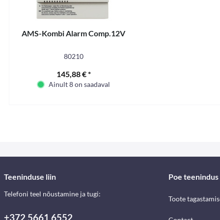
AMS-Kombi Alarm Comp.12V
80210
145,88 € *
Ainult 8 on saadaval
Teeninduse liin
Poe teenindus
Telefoni teel nõustamine ja tugi:
Toote tagastami
+372 5661 6552
Contact