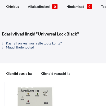
Kirjeldus
Allalaadimised
0
Hindamised
0
Too
Edasi viivad lingid "Universal Lock Black"
Kas Teil on küsimusi selle toote kohta?
Muud Thule tooted
Kliendid ostsid ka
Kliendid vaatasid ka