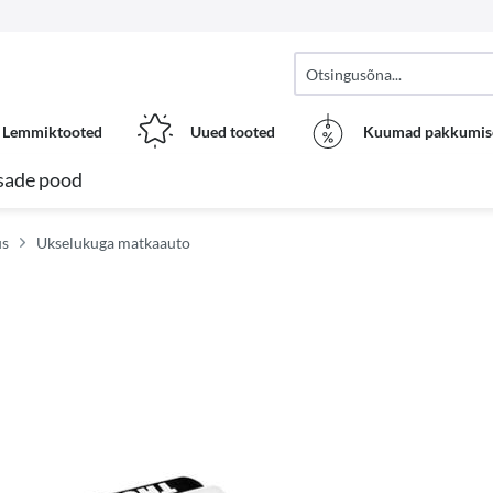
Lemmiktooted
Uued tooted
Kuumad pakkumis
sade pood
us
Ukselukuga matkaauto