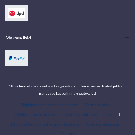
Makseviisid
* Kõik hinnad sisaldavad seadusega sätestatud käibemaksu. Teatud juhtudel
lisanduvad kauba hinnale saatekulud.
Shipping terms and shipping costs
Terms of sales
Validity of terms of sales
Right of withdrawal
Privacy
DPD and Itella parcel terminal locations
Cookie preferences
Contact