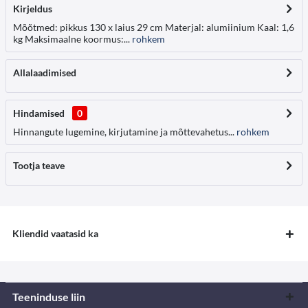
Kirjeldus
Mõõtmed: pikkus 130 x laius 29 cm Materjal: alumiinium Kaal: 1,6
kg Maksimaalne koormus:...
rohkem
Allalaadimised
Hindamised
0
Hinnangute lugemine, kirjutamine ja mõttevahetus...
rohkem
Tootja teave
Kliendid vaatasid ka
Teeninduse liin