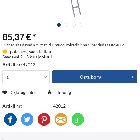
85,37 € *
Hinnad sisaldavad KM, teatud juhtudel võivad hinnale lisanduda saatekulud
pole laos, saab tellida
Saadaval 2 - 3 kuu jooksul
Artikli nr:
42012
Ostukorvi
Kirjutage üles
Hinnang
Artikli nr:
42012