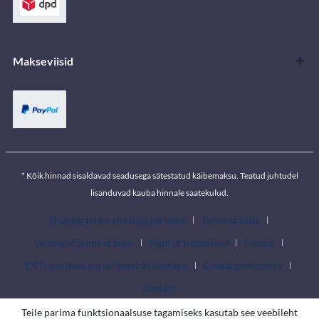
Makseviisid
* Kõik hinnad sisaldavad seadusega sätestatud käibemaksu. Teatud juhtudel
lisanduvad kauba hinnale saatekulud.
Shipping terms and shipping costs
Terms of sales
Validity of terms of sales
Right of withdrawal
Privacy
DPD and Itella parcel terminal locations
Cookie preferences
Contact
Teile parima funktsionaalsuse tagamiseks kasutab see veebileht