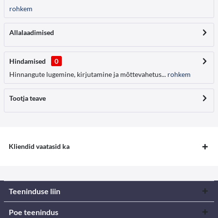
rohkem
Allalaadimised
Hindamised
0
Hinnangute lugemine, kirjutamine ja mõttevahetus...
rohkem
Tootja teave
Kliendid vaatasid ka
Teeninduse liin
Poe teenindus