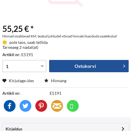
55,25 € *
Hinnad sisaldavad KM, teatud juhtudel võivad hinnale lisanduda saatekulud
pole laos, saab tellida
Tarneaeg 2 nädal(at)
Artikli nr:
E5191
Ostukorvi
Kirjutage üles
Hinnang
Artikli nr:
E5191
Kirjeldus