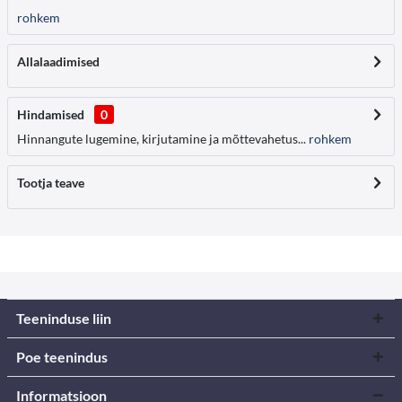
rohkem
Allalaadimised
Hindamised
0
Hinnangute lugemine, kirjutamine ja mõttevahetus...
rohkem
Tootja teave
Teeninduse liin
Poe teenindus
Informatsioon