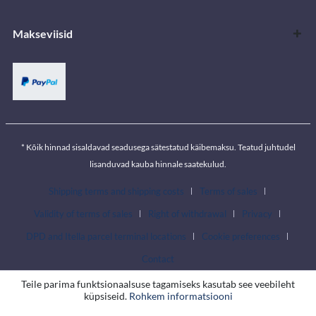
Makseviisid
* Kõik hinnad sisaldavad seadusega sätestatud käibemaksu. Teatud juhtudel
lisanduvad kauba hinnale saatekulud.
Shipping terms and shipping costs
Terms of sales
Validity of terms of sales
Right of withdrawal
Privacy
DPD and Itella parcel terminal locations
Cookie preferences
Contact
Teile parima funktsionaalsuse tagamiseks kasutab see veebileht
küpsiseid.
Rohkem informatsiooni