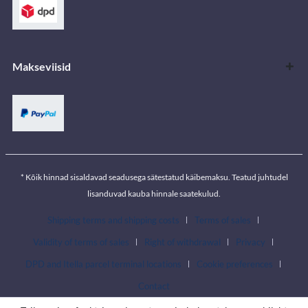
Makseviisid
* Kõik hinnad sisaldavad seadusega sätestatud käibemaksu. Teatud juhtudel
lisanduvad kauba hinnale saatekulud.
Shipping terms and shipping costs
Terms of sales
Validity of terms of sales
Right of withdrawal
Privacy
DPD and Itella parcel terminal locations
Cookie preferences
Contact