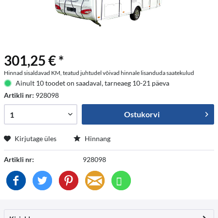
301,25 € *
Hinnad sisaldavad KM, teatud juhtudel võivad hinnale lisanduda saatekulud
Ainult 10 toodet on saadaval, tarneaeg 10-21 päeva
Artikli nr:
928098
Ostukorvi
Kirjutage üles
Hinnang
Artikli nr:
928098