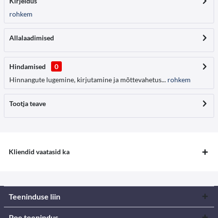
Kirjeldus
rohkem
Allalaadimised
Hindamised
0
Hinnangute lugemine, kirjutamine ja mõttevahetus...
rohkem
Tootja teave
Kliendid vaatasid ka
Teeninduse liin
Poe teenindus