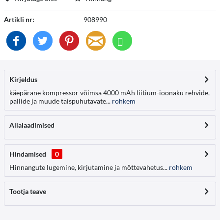
Artikli nr:
908990
Kirjeldus
käepärane kompressor võimsa 4000 mAh liitium-ioonaku rehvide,
pallide ja muude täispuhutavate...
rohkem
Allalaadimised
Hindamised
0
Hinnangute lugemine, kirjutamine ja mõttevahetus...
rohkem
Tootja teave