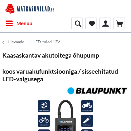
Menüü
Ülevaade
LED-tuled 12V
Kaasaskantav akutoitega õhupump
koos varuakufunktsiooniga / sisseehitatud
LED-valgusega