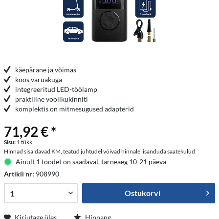
käepärane ja võimas
koos varuakuga
integreeritud LED-töölamp
praktiline voolikukinniti
komplektis on mitmesugused adapterid
71,92 € *
Sisu:
1 tükk
Hinnad sisaldavad KM, teatud juhtudel võivad hinnale lisanduda saatekulud
Ainult 1 toodet on saadaval, tarneaeg 10-21 päeva
Artikli nr:
908990
Ostukorvi
Kirjutage üles
Hinnang