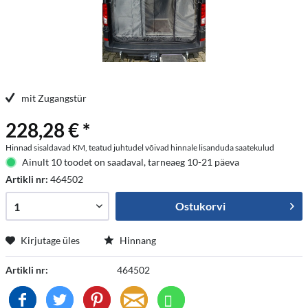
mit Zugangstür
228,28 € *
Hinnad sisaldavad KM, teatud juhtudel võivad hinnale lisanduda saatekulud
Ainult 10 toodet on saadaval, tarneaeg 10-21 päeva
Artikli nr:
464502
Ostukorvi
Kirjutage üles
Hinnang
Artikli nr:
464502