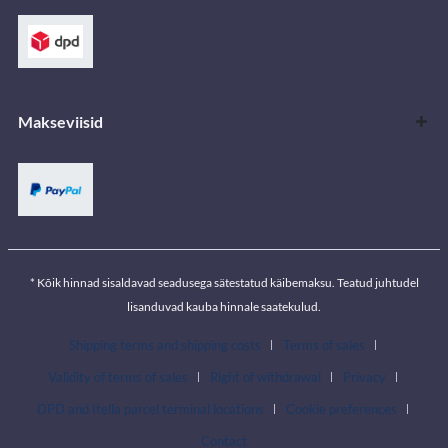
Makseviisid
* Kõik hinnad sisaldavad seadusega sätestatud käibemaksu. Teatud juhtudel
lisanduvad kauba hinnale saatekulud.
Shipping terms and shipping costs
Terms of sales
Validity of terms of sales
Right of withdrawal
Privacy
DPD and Itella parcel terminal locations
Cookie preferences
Contact