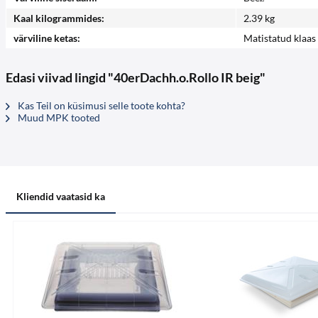
Kaal kilogrammides:
2.39 kg
värviline ketas:
Matistatud klaas
Edasi viivad lingid "40erDachh.o.Rollo IR beig"
Kas Teil on küsimusi selle toote kohta?
Muud MPK tooted
Kliendid vaatasid ka