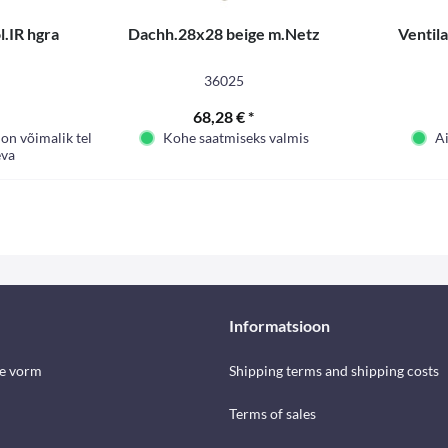
.IR hgra
Dachh.28x28 beige m.Netz
Ventil
36025
68,28 € *
 on võimalik tellida
Kohe saatmiseks valmis
Ai
eva
Informatsioon
se vorm
Shipping terms and shipping costs
Terms of sales