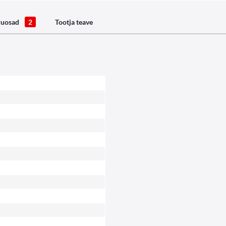
ruosad
2
Tootja teave