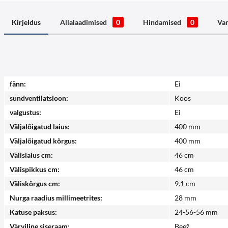
Kirjeldus
Allalaadimised
0
Hindamised
0
Va
fänn:
Ei
sundventilatsioon:
Koos
valgustus:
Ei
Väljalõigatud laius:
400 mm
Väljalõigatud kõrgus:
400 mm
Välislaius cm:
46 cm
Välispikkus cm:
46 cm
Väliskõrgus cm:
9.1 cm
Nurga raadius millimeetrites:
28 mm
Katuse paksus:
24-56-56 mm
Värviline siseraam:
Beež