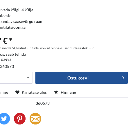
uvada kõigil 4 küljel
klaasid
pandav sääsevõrgu raam
ntilatsiooniga
 € *
davad KM, teatud juhtudel võivad hinnale lisanduda saatekulud
os, saab tellida
5 päeva
:
360573
Ostukorvi
mine
Kirjutage üles
Hinnang
360573