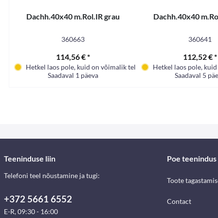
Dachh.40x40 m.Rol.IR grau
Dachh.40x40 m.Rol
360663
360641
114,56 € *
112,52 € *
Hetkel laos pole, kuid on võimalik tellida
Hetkel laos pole, kuid
Saadaval 1 päeva
Saadaval 5 pä
Teeninduse liin
Poe teenindus
Telefoni teel nõustamine ja tugi:
Toote tagastami
+372 5661 6552
Contact
E-R, 09:30 - 16:00