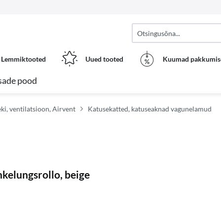
Lemmiktooted
Uued tooted
Kuumad pakkumis
sade pood
i, ventilatsioon, Airvent
Katusekatted, katuseaknad vagunelamud
elungsrollo, beige