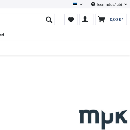
Teenindus/ abi
Estnisch
0,00 € *
ed