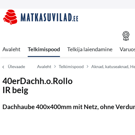
Avaleht
Telkimispood
Telkija laiendamine
Varuo
Ülevaade
Avaleht
Telkimispood
Aknad, katuseaknad, Hek
40erDachh.o.Rollo
IR beig
Dachhaube 400x400mm mit Netz, ohne Verdunk