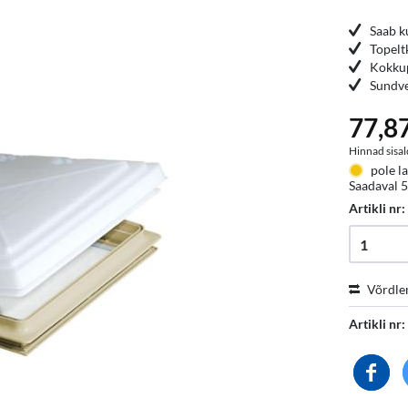
Saab k
Topelt
Kokku
Sundve
77,87
Hinnad sisal
pole la
Saadaval 
Artikli nr
Võrdle
Artikli nr: