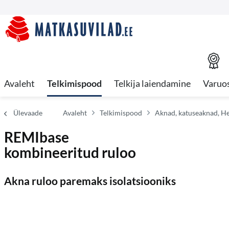
Avaleht
Telkimispood
Telkija laiendamine
Varuo
Ülevaade
Avaleht
Telkimispood
Aknad, katuseaknad, Hek
REMIbase
kombineeritud ruloo
Akna ruloo paremaks isolatsiooniks