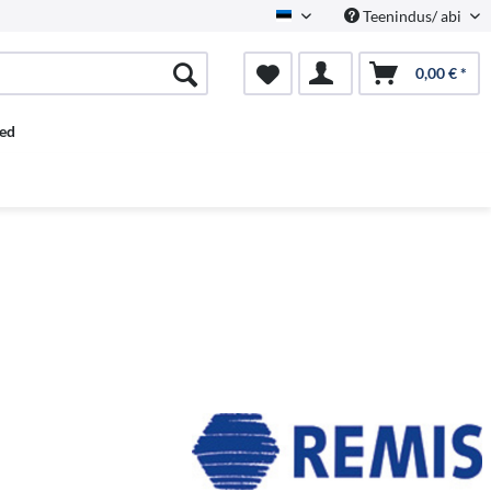
Teenindus/ abi
Estnisch
0,00 € *
ed