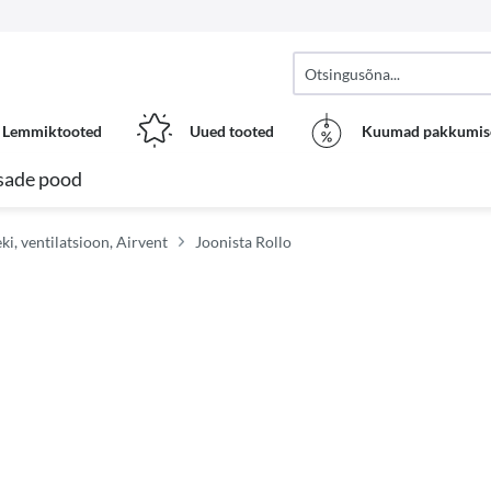
Lemmiktooted
Uued tooted
Kuumad pakkumis
sade pood
i, ventilatsioon, Airvent
Joonista Rollo