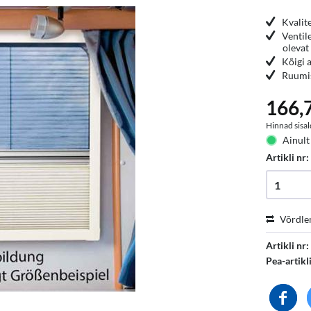
Kvalit
Ventil
olevat
Kõigi 
Ruumis
166,7
Hinnad sisal
Ainult
Artikli nr
Võrdle
Artikli nr:
Pea-artikl