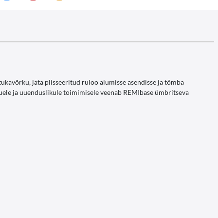
tukavõrku, jäta plisseeritud ruloo alumisse asendisse ja tõmba
s uuele ja uuenduslikule toimimisele veenab REMIbase ümbritseva