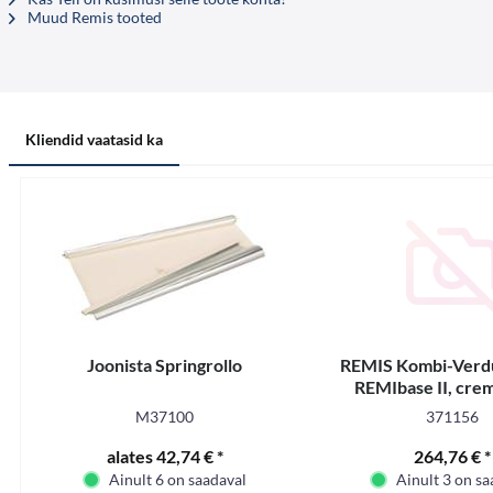
Muud Remis tooted
Kliendid vaatasid ka
Joonista Springrollo
REMIS Kombi-Verd
REMIbase II, cre
700x520
M37100
371156
alates 42,74 € *
264,76 € *
Ainult 6 on saadaval
Ainult 3 on sa