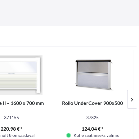
 II – 1600 x 700 mm
Rollo UnderCover 900x500
371155
37825
220,98 € *
124,04 € *
nult 8 on saadaval
Kohe saatmiseks valmis