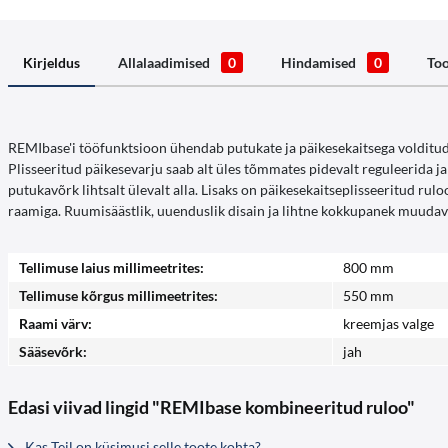
Kirjeldus
Allalaadimised
0
Hindamised
0
Too
REMIbase'i tööfunktsioon ühendab putukate ja päikesekaitsega volditud
Plisseeritud päikesevarju saab alt üles tõmmates pidevalt reguleerida j
putukavõrk lihtsalt ülevalt alla. Lisaks on päikesekaitseplisseeritud r
raamiga. Ruumisäästlik, uuenduslik disain ja lihtne kokkupanek muudavad
Tellimuse laius millimeetrites:
800 mm
Tellimuse kõrgus millimeetrites:
550 mm
Raami värv:
kreemjas valge
Sääsevõrk:
jah
Edasi viivad lingid "REMIbase kombineeritud ruloo"
Kas Teil on küsimusi selle toote kohta?