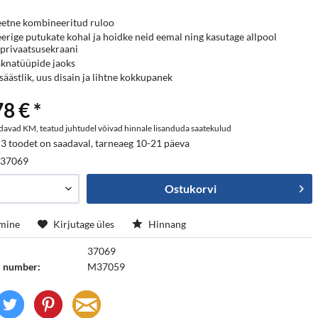
eetne kombineeritud ruloo
eerige putukate kohal ja hoidke neid eemal ning kasutage allpool
 privaatsusekraani
aknatüüpide jaoks
äästlik, uus disain ja lihtne kokkupanek
8 € *
davad KM, teatud juhtudel võivad hinnale lisanduda saatekulud
 3 toodet on saadaval, tarneaeg 10-21 päeva
:
37069
Ostukorvi
mine
Kirjutage üles
Hinnang
37069
i number:
M37059