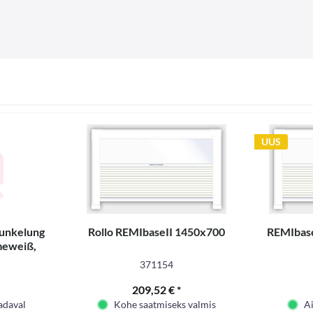
UUS
unkelung
Rollo REMIbaseII 1450x700
REMIbase
meweiß,
371154
209,52 € *
adaval
Kohe saatmiseks valmis
Ai