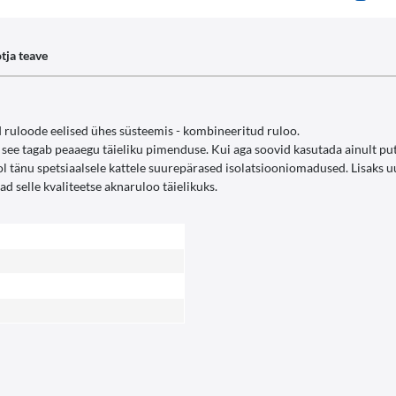
tja teave
 ruloode eelised ühes süsteemis - kombineeritud ruloo.
a see tagab peaaegu täieliku pimenduse. Kui aga soovid kasutada ainult pu
ulool tänu spetsiaalsele kattele suurepärased isolatsiooniomadused. Lisak
 selle kvaliteetse aknaruloo täielikuks.