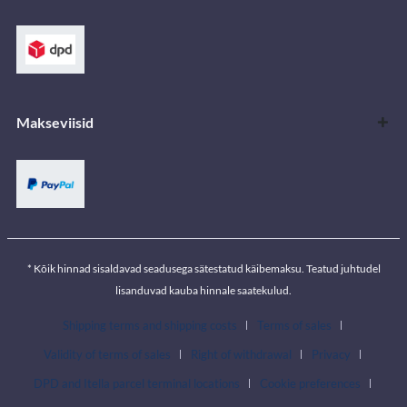
Makseviisid
* Kõik hinnad sisaldavad seadusega sätestatud käibemaksu. Teatud juhtudel
lisanduvad kauba hinnale saatekulud.
Shipping terms and shipping costs
Terms of sales
Validity of terms of sales
Right of withdrawal
Privacy
DPD and Itella parcel terminal locations
Cookie preferences