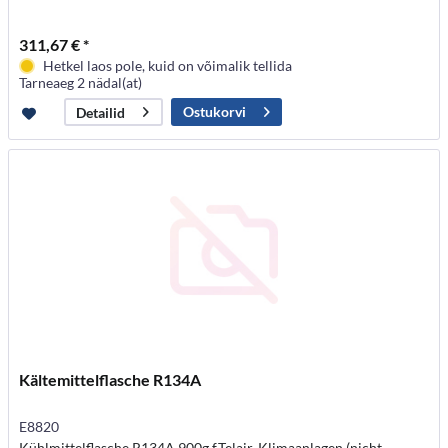
311,67 € *
Hetkel laos pole, kuid on võimalik tellida
Tarneaeg 2 nädal(at)
Ostukorvi
Detailid
Kältemittelflasche R134A
E8820
Kühlmittelflasche R134A 900g f.Telair-Klimaanlagen (nicht