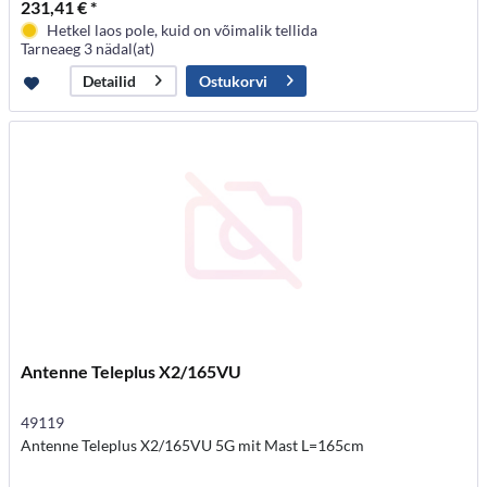
231,41 € *
Hetkel laos pole, kuid on võimalik tellida
Tarneaeg 3 nädal(at)
Ostukorvi
Detailid
Antenne Teleplus X2/165VU
49119
Antenne Teleplus X2/165VU 5G mit Mast L=165cm