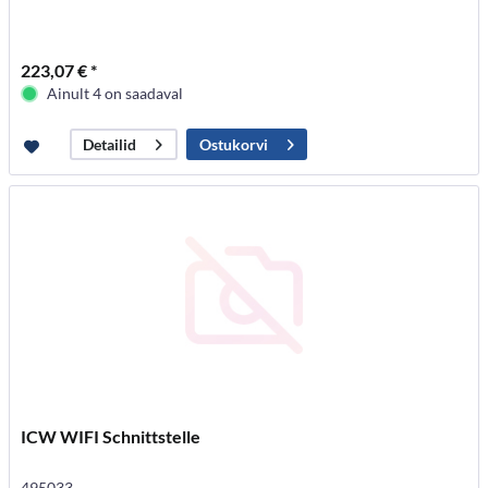
223,07 € *
Ainult 4 on saadaval
Ostukorvi
Detailid
ICW WIFI Schnittstelle
495033