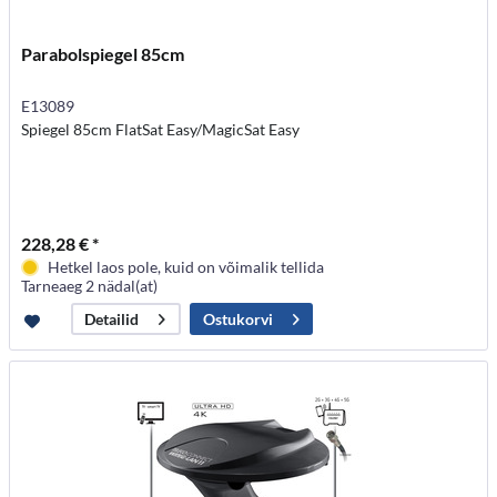
Parabolspiegel 85cm
E13089
Spiegel 85cm FlatSat Easy/MagicSat Easy
228,28 € *
Hetkel laos pole, kuid on võimalik tellida
Tarneaeg 2 nädal(at)
Ostukorvi
Detailid