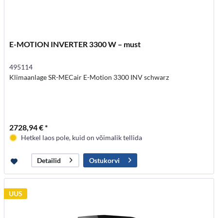
E-MOTION INVERTER 3300 W – must
495114
Klimaanlage SR-MECair E-Motion 3300 INV schwarz
2728,94 € *
Hetkel laos pole, kuid on võimalik tellida
Ostukorvi
Detailid
UUS