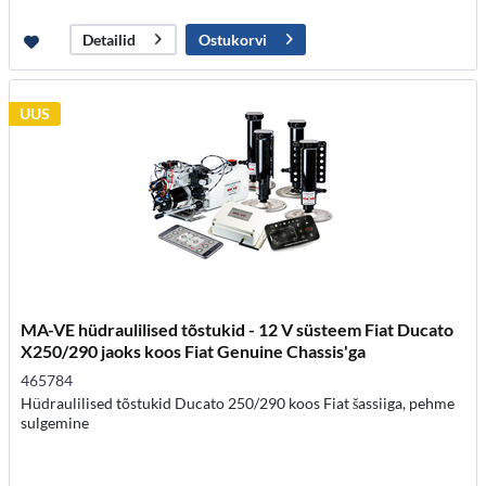
Ostukorvi
Detailid
UUS
MA-VE hüdraulilised tõstukid - 12 V süsteem Fiat Ducato
X250/290 jaoks koos Fiat Genuine Chassis'ga
465784
Hüdraulilised tõstukid Ducato 250/290 koos Fiat šassiiga, pehme
sulgemine