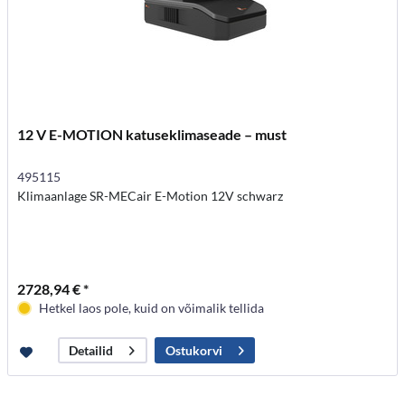
12 V E-MOTION katuseklimaseade – must
495115
Klimaanlage SR-MECair E-Motion 12V schwarz
2728,94 € *
Hetkel laos pole, kuid on võimalik tellida
Ostukorvi
Detailid