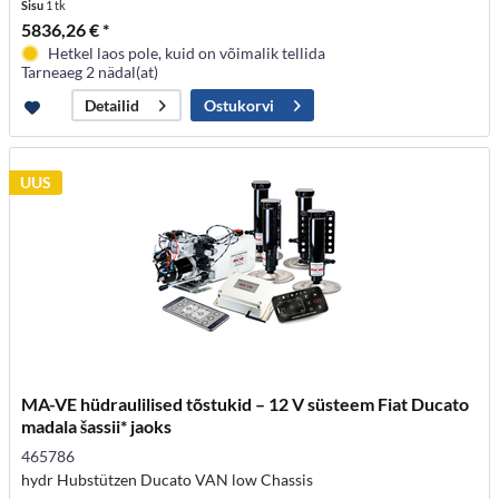
Sisu
1 tk
5836,26 € *
Hetkel laos pole, kuid on võimalik tellida
Tarneaeg 2 nädal(at)
Ostukorvi
Detailid
UUS
MA-VE hüdraulilised tõstukid – 12 V süsteem Fiat Ducato
madala šassii* jaoks
465786
hydr Hubstützen Ducato VAN low Chassis