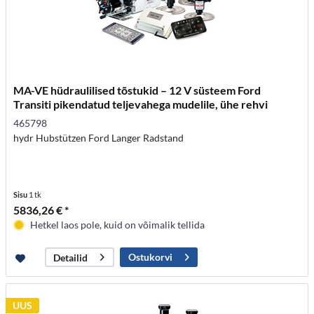
MA-VE hüdraulilised tõstukid – 12 V süsteem Ford
Transiti pikendatud teljevahega mudelile, ühe rehvi
465798
hydr Hubstützen Ford Langer Radstand
Sisu
1 tk
5836,26 € *
Hetkel laos pole, kuid on võimalik tellida
Ostukorvi
Detailid
UUS