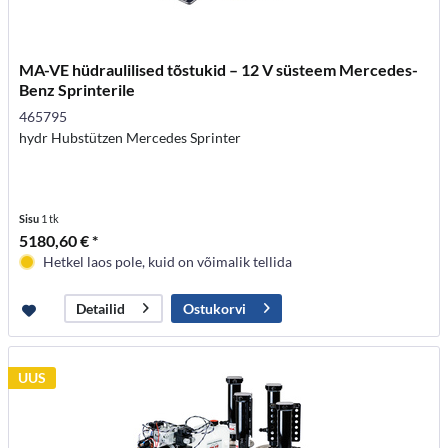
MA-VE hüdraulilised tõstukid – 12 V süsteem Mercedes-
Benz Sprinterile
465795
hydr Hubstützen Mercedes Sprinter
Sisu
1 tk
5180,60 € *
Hetkel laos pole, kuid on võimalik tellida
Ostukorvi
Detailid
UUS