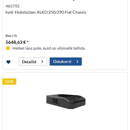
465792
hydr Hubstützen ALKO 250/290 Fiat Chassis
Sisu
1 tk
5648,63 € *
Hetkel laos pole, kuid on võimalik tellida
Ostukorvi
Detailid
UUS