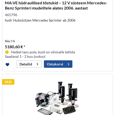
MA-VE hüdraulilised tõstukid – 12 V süsteem Mercedes-
Benz Sprinteri mudelitele alates 2006. aastast
465796
hydr Hubstützen Mercedes Sprinter ab 2006
Sisu
1 tk
5180,60 € *
Hetkel laos pole, kuid on võimalik tellida
Saadaval 1 - 2 kuu jooksul
Ostukorvi
Detailid
UUS