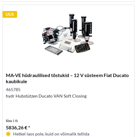
UUS
MA-VE hüdraulilised tõstukid – 12 V süsteem Fiat Ducato
kaubikule
465785
hydr Hubstützen Ducato VAN Soft Closing
Sisu
1 tk
5836,26 € *
Hetkel laos pole, kuid on võimalik tellida