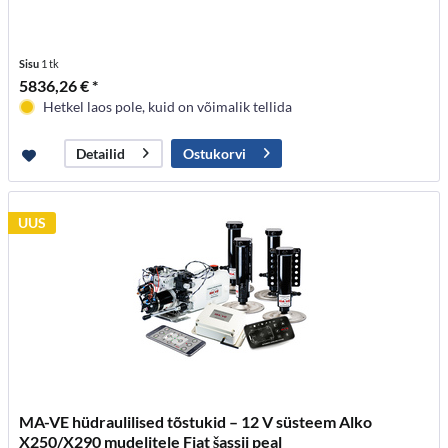
Sisu
1 tk
5836,26 € *
Hetkel laos pole, kuid on võimalik tellida
Ostukorvi
Detailid
UUS
MA-VE hüdraulilised tõstukid – 12 V süsteem Alko
X250/X290 mudelitele Fiat šassii peal