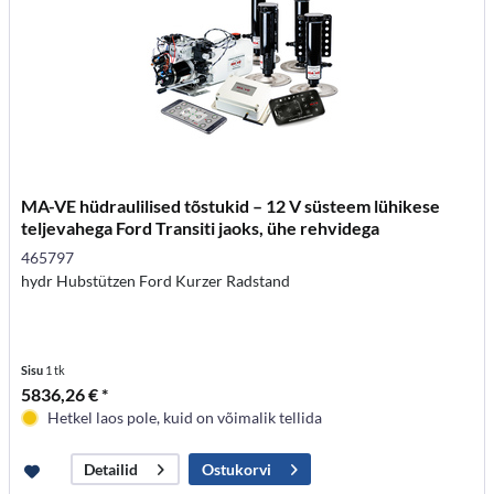
MA-VE hüdraulilised tõstukid – 12 V süsteem lühikese
teljevahega Ford Transiti jaoks, ühe rehvidega
465797
hydr Hubstützen Ford Kurzer Radstand
Sisu
1 tk
5836,26 € *
Hetkel laos pole, kuid on võimalik tellida
Ostukorvi
Detailid