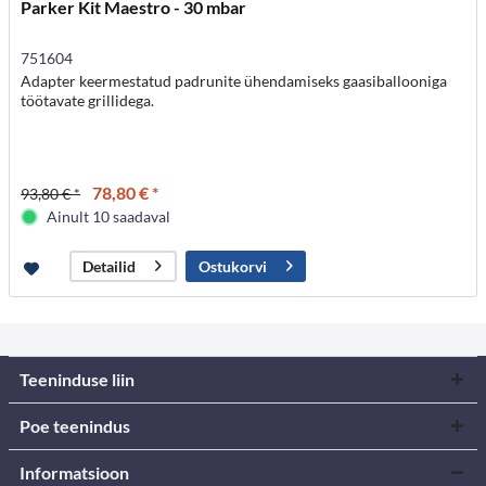
Parker Kit Maestro - 30 mbar
751604
Adapter keermestatud padrunite ühendamiseks gaasiballooniga
töötavate grillidega.
78,80 € *
93,80 € *
Ainult 10 saadaval
Ostukorvi
Detailid
Teeninduse liin
Poe teenindus
Informatsioon