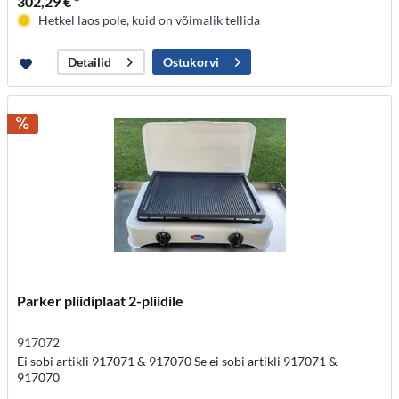
302,29 € *
Hetkel laos pole, kuid on võimalik tellida
Ostukorvi
Detailid
Parker pliidiplaat 2-pliidile
917072
Ei sobi artikli 917071 & 917070 Se ei sobi artikli 917071 &
917070