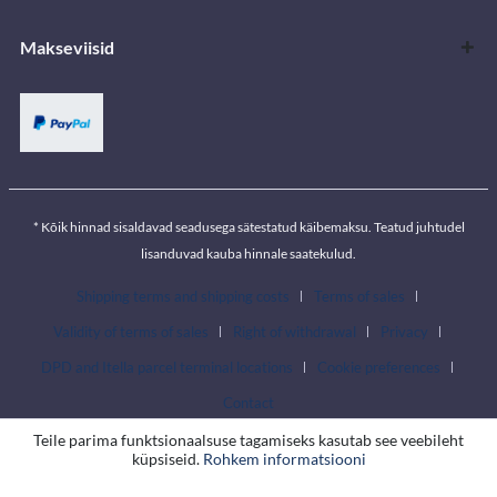
Makseviisid
* Kõik hinnad sisaldavad seadusega sätestatud käibemaksu. Teatud juhtudel
lisanduvad kauba hinnale saatekulud.
Shipping terms and shipping costs
Terms of sales
Validity of terms of sales
Right of withdrawal
Privacy
DPD and Itella parcel terminal locations
Cookie preferences
Contact
Teile parima funktsionaalsuse tagamiseks kasutab see veebileht
küpsiseid.
Rohkem informatsiooni