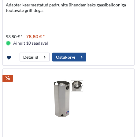
Adapter keermestatud padrunite ühendamiseks gaasiballooniga
töötavate grillidega.
78,80 € *
93,80 € *
Ainult 10 saadaval
Ostukorvi
Detailid