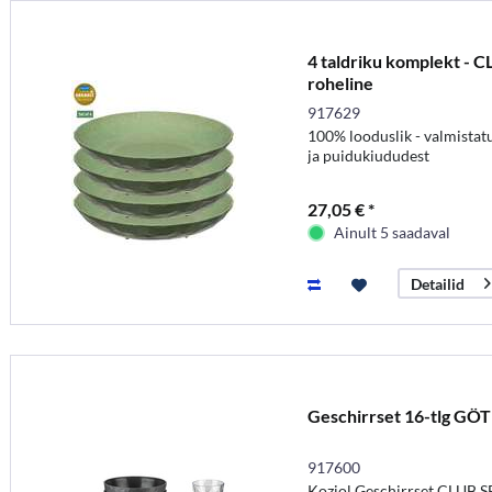
4 taldriku komplekt - C
roheline
917629
100% looduslik - valmistatu
ja puidukiududest
27,05 € *
Ainult 5 saadaval
Detailid
Geschirrset 16-tlg GÖ
917600
Koziol Geschirrset CLUB 