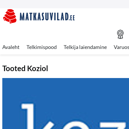
Avaleht
Telkimispood
Telkija laiendamine
Varuo
Tooted Koziol