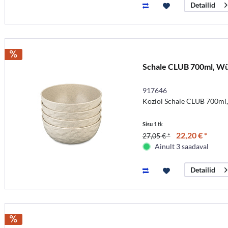
Detailid
Schale CLUB 700ml, W
917646
Koziol Schale CLUB 700ml,
Sisu
1 tk
22,20 € *
27,05 € *
Ainult 3 saadaval
Detailid