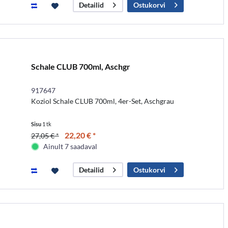
Ostukorvi
Detailid
Schale CLUB 700ml, Aschgr
917647
Koziol Schale CLUB 700ml, 4er-Set, Aschgrau
Sisu
1 tk
22,20 € *
27,05 € *
Ainult 7 saadaval
Ostukorvi
Detailid