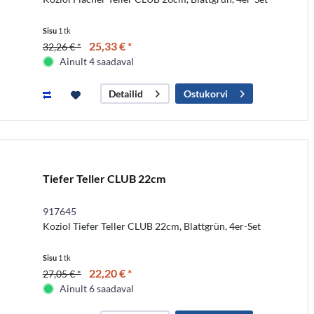
Sisu
1 tk
25,33 € *
32,26 € *
Ainult 4 saadaval
Ostukorvi
Detailid
Tiefer Teller CLUB 22cm
917645
Koziol Tiefer Teller CLUB 22cm, Blattgrün, 4er-Set
Sisu
1 tk
22,20 € *
27,05 € *
Ainult 6 saadaval