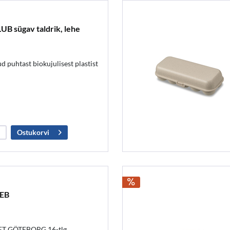
LUB sügav taldrik, lehe
d puhtast biokujulisest plastist
Ostukorvi
TEB
SET GÖTEBORG 16-tlg.,