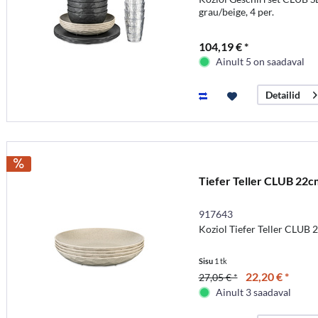
grau/beige, 4 per.
104,19 € *
Ainult 5 on saadaval
Detailid
Tiefer Teller CLUB 22c
917643
Koziol Tiefer Teller CLUB 
Sisu
1 tk
22,20 € *
27,05 € *
Ainult 3 saadaval