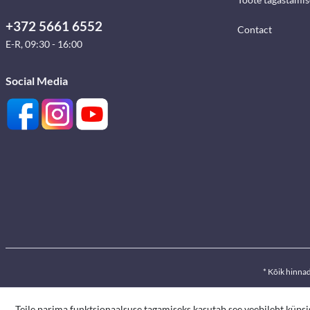
+372 5661 6552
Contact
E-R, 09:30 - 16:00
Social Media
* Kõik hinna
Teile parima funktsionaalsuse tagamiseks kasutab see veebileht küpsi