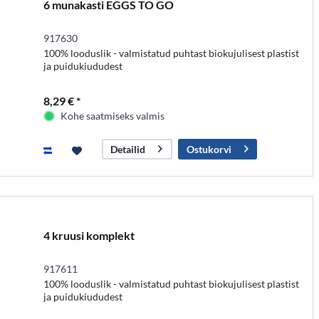
6 munakasti EGGS TO GO
917630
100% looduslik - valmistatud puhtast biokujulisest plastist
ja puidukiududest
8,29 € *
Kohe saatmiseks valmis
Ostukorvi
Detailid
4 kruusi komplekt
917611
100% looduslik - valmistatud puhtast biokujulisest plastist
ja puidukiududest