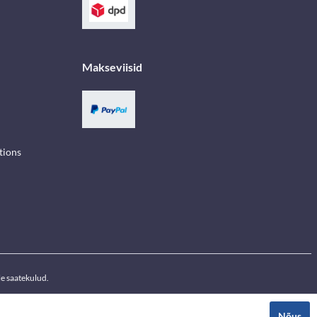
Makseviisid
tions
e saatekulud.
Nõus