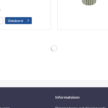
s
Ostukorvi
Informatsioon
se vorm
Shipping terms and shipping costs