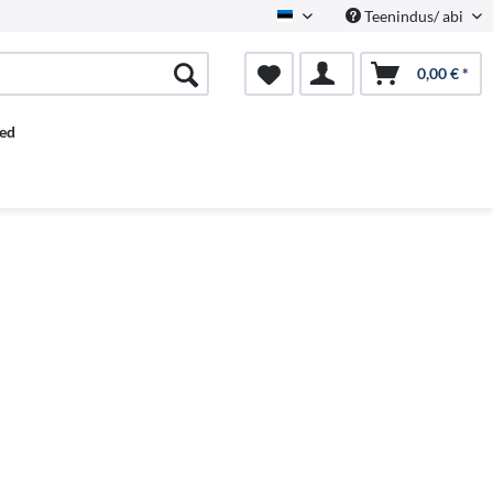
Teenindus/ abi
Estnisch
0,00 € *
ed