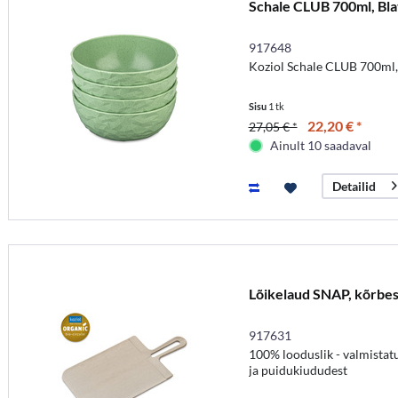
Schale CLUB 700ml, Bla
917648
Koziol Schale CLUB 700ml, 
Sisu
1 tk
22,20 € *
27,05 € *
Ainult 10 saadaval
Detailid
Lõikelaud SNAP, kõrbes 
917631
100% looduslik - valmistatu
ja puidukiududest