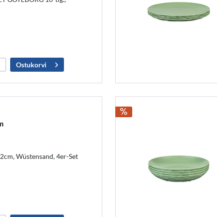
Ostukorvi
m
22cm, Wüstensand, 4er-Set