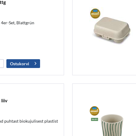
ttg
4er-Set, Blattgrün
Ostukorvi
liiv
d puhtast biokujulisest plastist