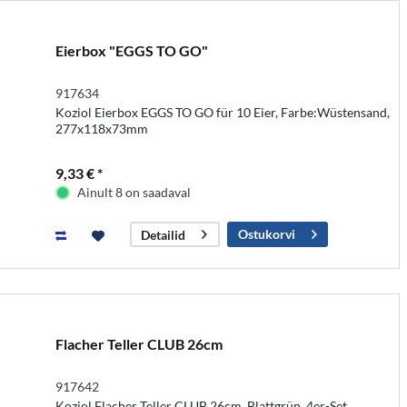
Eierbox "EGGS TO GO"
917634
Koziol Eierbox EGGS TO GO für 10 Eier, Farbe:Wüstensand,
277x118x73mm
9,33 € *
Ainult 8 on saadaval
Ostukorvi
Detailid
Flacher Teller CLUB 26cm
917642
Koziol Flacher Teller CLUB 26cm, Blattgrün, 4er-Set