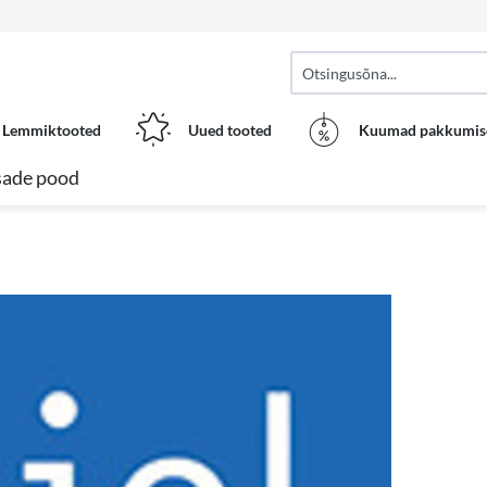
Lemmiktooted
Uued tooted
Kuumad pakkumis
sade pood