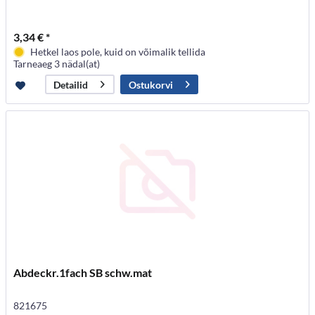
3,34 € *
Hetkel laos pole, kuid on võimalik tellida
Tarneaeg 3 nädal(at)
Ostukorvi
Detailid
Abdeckr.1fach SB schw.mat
821675