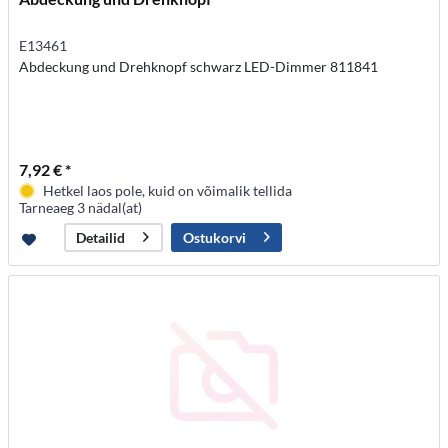
E13461
Abdeckung und Drehknopf schwarz LED-Dimmer 811841
7,92 € *
Hetkel laos pole, kuid on võimalik tellida
Tarneaeg 3 nädal(at)
Ostukorvi
Detailid