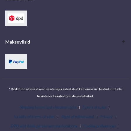
Makseviisid
* Kõik hinnad sisaldavad seadusega sätestatud käibemaksu. Teatud juhtudel
lisanduvad kauba hinnale saatekulud.
Shipping terms and shipping costs
Terms of sales
Validity of terms of sales
Right of withdrawal
Privacy
DPD and Itella parcel terminal locations
Cookie preferences