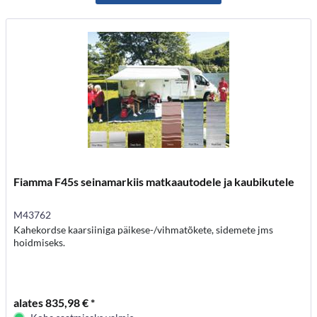
Fiamma F45s seinamarkiis matkaautodele ja kaubikutele
M43762
Kahekordse kaarsiiniga päikese-/vihmatõkete, sidemete jms
hoidmiseks.
alates 835,98 € *