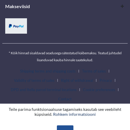
Makseviisid
* Kõik hinnad sisaldavad seadusega sätestatud käibemaksu. Teatud juhtudel
lisanduvad kauba hinnale saatekulud.
Shipping terms and shipping costs
Terms of sales
Validity of terms of sales
Right of withdrawal
Privacy
DPD and Itella parcel terminal locations
Cookie preferences
Contact
Teile parima funktsionaalsuse tagamiseks kasutab see veebileht
küpsiseid.
Rohkem informatsiooni