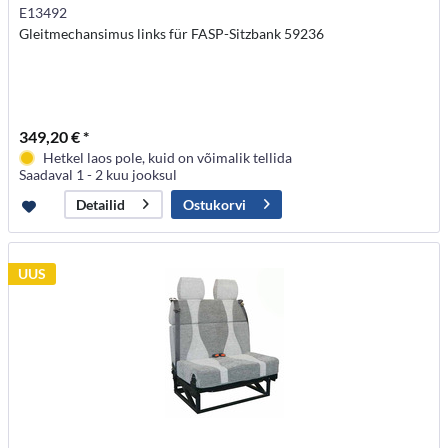
E13492
Gleitmechansimus links für FASP-Sitzbank 59236
349,20 € *
Hetkel laos pole, kuid on võimalik tellida
Saadaval 1 - 2 kuu jooksul
Ostukorvi
Detailid
UUS