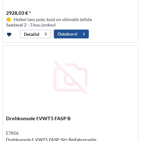
2928,03 € *
Hetkel laos pole, kuid on võimalik tellida
Saadaval 2 - 3 kuu jooksul
Ostukorvi
Detailid
Drehkonsole f.VWT5 FASP B
E7856
Drehkonsole f. VWT5 FASP-Sitz Beifahrerseite