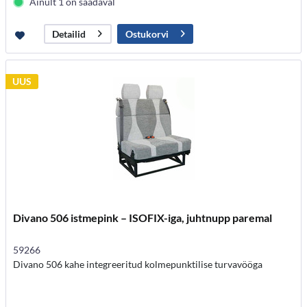
Ainult 1 on saadaval
Ostukorvi
Detailid
UUS
Divano 506 istmepink – ISOFIX-iga, juhtnupp paremal
59266
Divano 506 kahe integreeritud kolmepunktilise turvavööga