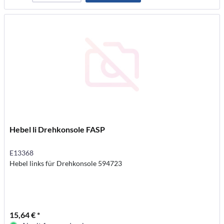
Hebel li Drehkonsole FASP
E13368
Hebel links für Drehkonsole 594723
15,64 € *