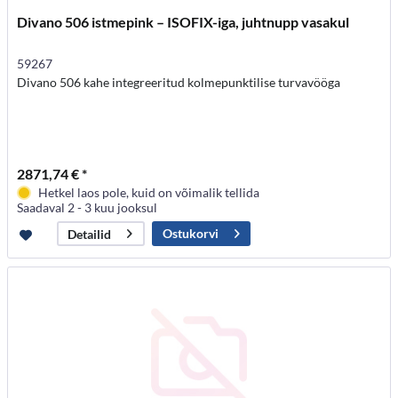
Divano 506 istmepink – ISOFIX-iga, juhtnupp vasakul
59267
Divano 506 kahe integreeritud kolmepunktilise turvavööga
2871,74 € *
Hetkel laos pole, kuid on võimalik tellida
Saadaval 2 - 3 kuu jooksul
Ostukorvi
Detailid