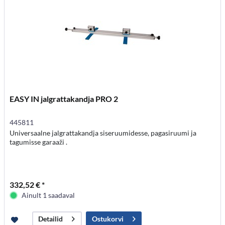
EASY IN jalgrattakandja PRO 2
445811
Universaalne jalgrattakandja siseruumidesse, pagasiruumi ja
tagumisse garaaži .
332,52 € *
Ainult 1 saadaval
Ostukorvi
Detailid