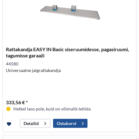
Rattakandja EASY IN Basic siseruumidesse, pagasiruumi,
tagumisse garaaži
44580
Universaalne jalgrattakandja
333,56 € *
Hetkel laos pole, kuid on võimalik tellida
Ostukorvi
Detailid