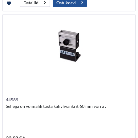
Ostukorvi
Detailid
44589
Sellega on võimalik tõsta kahvlivankrit 60 mm võrra .
33,98 € *