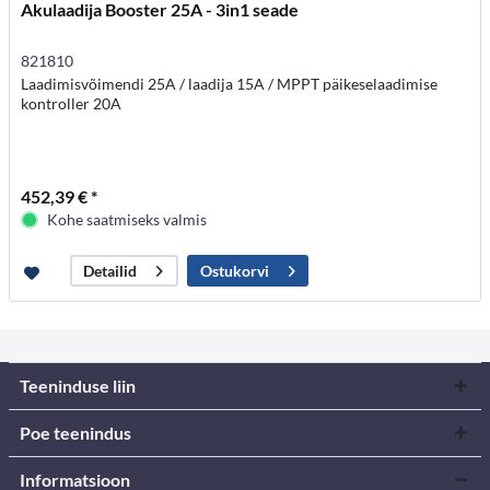
Akulaadija Booster 25A - 3in1 seade
821810
Laadimisvõimendi 25A / laadija 15A / MPPT päikeselaadimise
kontroller 20A
452,39 € *
Kohe saatmiseks valmis
Ostukorvi
Detailid
Teeninduse liin
Poe teenindus
Informatsioon