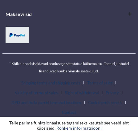
Makseviisid
* Kõik hinnad sisaldavad seadusega sätestatud käibemaksu. Teatud juhtudel
lisanduvad kauba hinnale saatekulud.
Shipping terms and shipping costs
Terms of sales
Validity of terms of sales
Right of withdrawal
Privacy
DPD and Itella parcel terminal locations
Cookie preferences
Contact
Teile parima funktsionaalsuse tagamiseks kasutab see veebileht
küpsiseid.
Rohkem informatsiooni