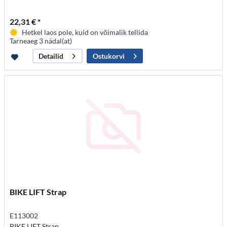
22,31 € *
Hetkel laos pole, kuid on võimalik tellida
Tarneaeg 3 nädal(at)
Ostukorvi
Detailid
BIKE LIFT Strap
E113002
BIKE LIFT Strap