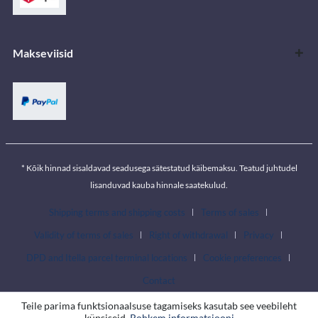
Makseviisid
* Kõik hinnad sisaldavad seadusega sätestatud käibemaksu. Teatud juhtudel
lisanduvad kauba hinnale saatekulud.
Shipping terms and shipping costs
Terms of sales
Validity of terms of sales
Right of withdrawal
Privacy
DPD and Itella parcel terminal locations
Cookie preferences
Contact
Teile parima funktsionaalsuse tagamiseks kasutab see veebileht
küpsiseid.
Rohkem informatsiooni