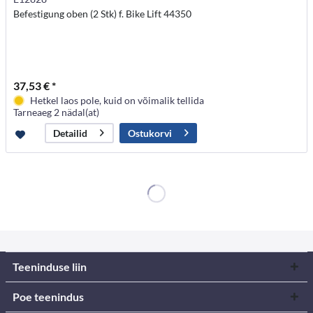
Befestigung oben (2 Stk) f. Bike Lift 44350
37,53 € *
Hetkel laos pole, kuid on võimalik tellida
Tarneaeg 2 nädal(at)
Ostukorvi
Detailid
Teeninduse liin
Poe teenindus